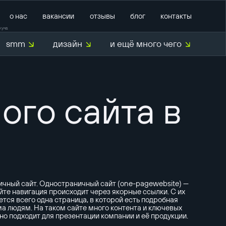
о нас
вакансии
отзывы
блог
контакты
кунд
smm
дизайн
и ещё много чего
тратегии
маркетинг
й аудит
продвижение на Авито
ого сайта в
продвижение на
маркетплейсах
M
внедрение CRM
ентов
внедрение CRM Bitrix24
техническая поддержка
ичный сайт. Одностраничный сайт (one-pagewebsite) —
йте навигация происходит через якорные ссылки. С их
тся всего одна страница, в которой есть подробная
ма людям. На таком сайте много контента и ключевых
чно подходит для презентации компании и её продукции.