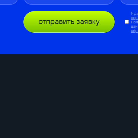
Я д
пер
отправить заявку
Пол
дан
обр