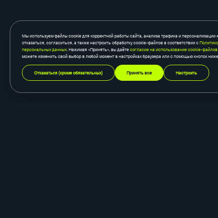
Мы используем файлы cookie для корректной работы сайта, анализа трафика и персонализации 
отказаться, согласиться, а также настроить обработку cookie-файлов в соответствии с
Политико
персональных данных
. Нажимая «Принять», вы даёте
согласие на использование cookie-файлов
можете изменить свой выбор в любой момент в настройках браузера или с помощью кнопок ниже
Отказаться (кроме обязательных)
Принять все
Настроить
создание сайтов
быстросайты
корпоративный сайт
готовый каталог
сайт-каталог
готовый магазин
интернет-магазин
готовая визитка
одностраничный сайт
готовый корпоративн
промо-сайт
порталы и сервисы
дизайн
маркетинг
логотип и фирменный стиль
разработка стратеги