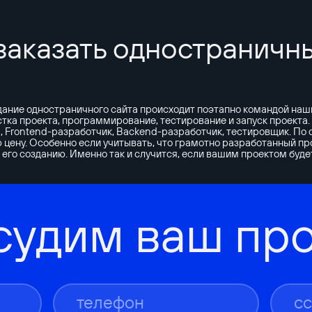
заказать одностраничны
ние одностраничного сайта происходит поэтапно командой наших
рстка проекта, программирование, тестирование и запуск проекта
, Frontend-разработчик, Backend-разработчик, тестировщик. По
цену. Особенно если учитывать, что грамотно разработанный пр
о его созданию. Именно так и случится, если вашим проектом б
судим ваш про