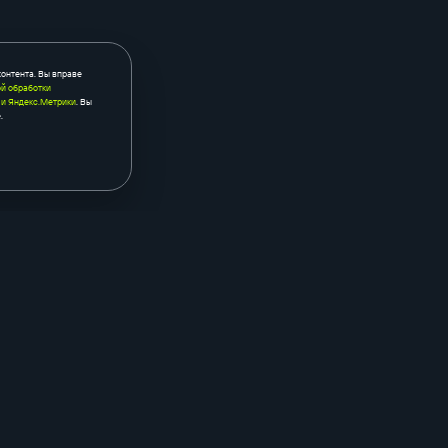
контента. Вы вправе
й обработки
 и Яндекс.Метрики
. Вы
.
контекстная реклама
seo
яндекс.бизнес
seo-аудит са
аудит рекламы
мониторинг п
промостраницы в рся
внешнее seo
ый
продвижение на авито
продвиже
маркетпл
и