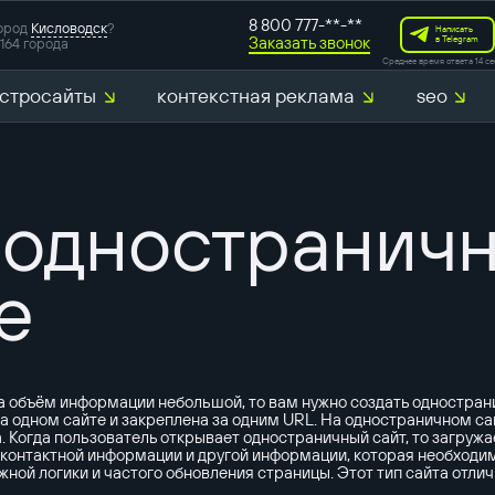
8 800 777-**-**
ород
Кисловодск
?
Написать
Заказать звонок
в Telegram
164 города
Среднее время ответа 14 се
стросайты
контекстная реклама
seo
разработка с
маркетинговы
 одностраничн
SERM-аудит
е
Создание CJ
аудит конкур
 а объём информации небольшой, то вам нужно создать одностран
а одном сайте и закреплена за одним URL. На одностраничном са
Когда пользователь открывает одностраничный сайт, то загружае
, контактной информации и другой информации, которая необходи
жной логики и частого обновления страницы. Этот тип сайта отли