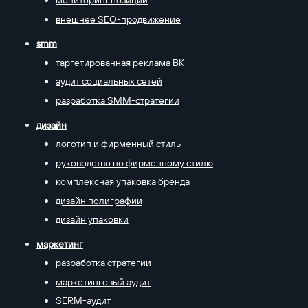
мониторинг позиций
внешнее SEO-продвижение
smm
таргетированная реклама ВК
аудит социальных сетей
разработка SMM-стратегии
дизайн
логотип и фирменный стиль
руководство по фирменному стилю
комплексная упаковка бренда
дизайн полиграфии
дизайн упаковки
маркетинг
разработка стратегии
маркетинговый аудит
SERM-аудит