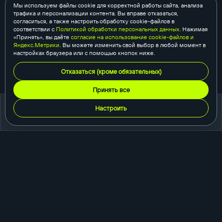
Мы используем файлы cookie для корректной работы сайта, анализа
трафика и персонализации контента. Вы вправе отказаться,
согласиться, а также настроить обработку cookie-файлов в
соответствии с
Политикой обработки персональных данных
. Нажимая
«Принять», вы даёте
согласие на использование cookie-файлов и
Яндекс.Метрики
. Вы можете изменить свой выбор в любой момент в
настройках браузера или с помощью кнопок ниже.
Отказаться (кроме обязательных)
Принять все
Настроить
портфолио
создание сайтов
корпоративный сайт
сайт-каталог
интернет-магазин
одностраничный сайт