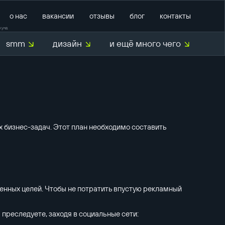
о нас
вакансии
отзывы
блог
контакты
кунд
smm
дизайн
и ещё много чего
тратегии
маркетинг
й аудит
продвижение на Авито
продвижение на
маркетплейсах
M
 бизнес-задач. Этот план необходимо составить
внедрение CRM
ентов
внедрение CRM Bitrix24
техническая поддержка
енных целей. Чтобы не потратить впустую рекламный
 преследуете, заходя в социальные сети: