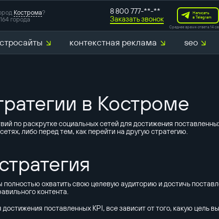
8 800 777-**-**
ород
Кострома
?
Написать
Заказать звонок
в Telegram
164 города
Среднее время ответа 14 се
стросайты
контекстная реклама
seo
разработка с
маркетинговы
ратегии в Костроме
SERM-аудит
Создание CJ
ий по раскрутке социальных сетей для достижения поставленных
 сетях, либо перед тем, как перейти на другую стратегию.
аудит конкур
стратегия
 полностью охватить свою целевую аудиторию и достичь поставл
равильного контента.
остижения поставленных KPI, все зависит от того, какую цель вы