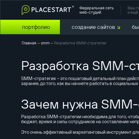
Федеральная сеть
Ваш г
web-студий
и ещё 
портфолио
создание сайтов
бы
Главная
smm
Разработка SMM-стратегии
—
—
Разработка SMM-ст
SMM-стратегия – это пошаговый детальный план действ
заранее, до того, как вы начнете работать в социальных
Зачем нужна SMM-
Разработка SMM-стратегии необходима для того, чтобы
бюджет, время и силы сотрудников на составление неп
Это очень эффективный маркетинговый инструмент для д