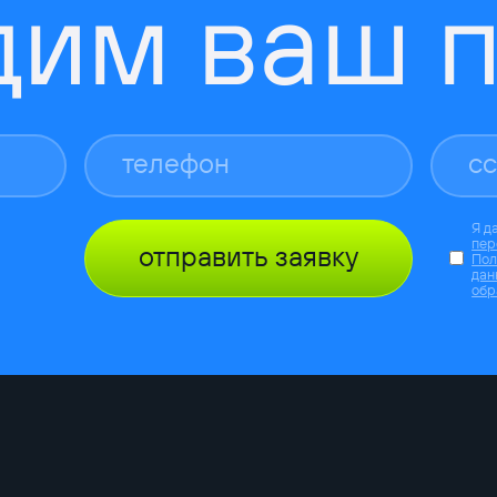
дим ваш п
Я д
пер
отправить заявку
Пол
дан
обр