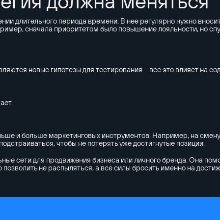
егия должна меняться
ии длительного периода времени. В нее регулярно нужно вносить
пример, сначала приоритетом было повышение лояльности, но сп
вляются новые гипотезы для тестирования – все это влияет на со
ает.
больше и больше маркетинговых инструментов. Например, на сме
подстраиваться, чтобы не потерять уже достигнутые позиции.
ные сети для продвижения бизнеса или личного бренда. Она пом
о позволить не распыляться, а все силы бросить именно на достиж