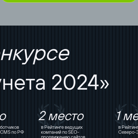
онкурсе
унета 2024»
о
2 место
1 м
аботчиков
в Рейтинге ведущих
в Рейтин
o CMS по РФ
компаний по SEO-
Северо-
продвижению сайтов