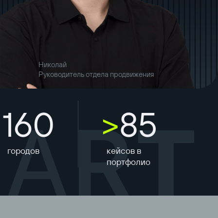
Николай
Руководитель отдела продвижения
160
>
85
T
A
R
T
городов
кейсов в
портфолио