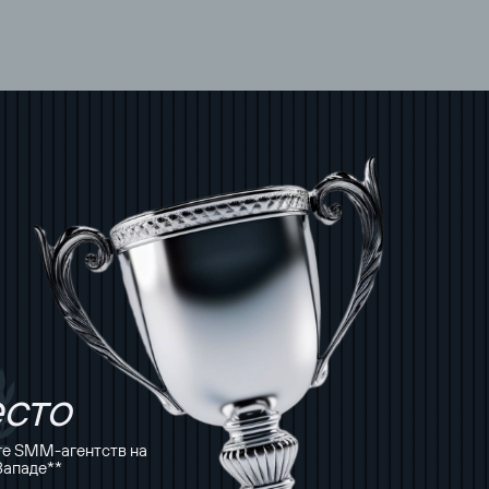
есто
ге SMM-агентств на
Западе**