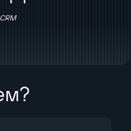
oCRM
ем?