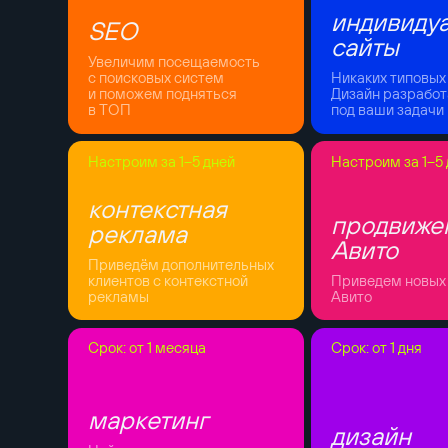
индивиду
SEO
сайты
Увеличим посещаемость
с поисковых систем
Никаких типовых
и поможем подняться
Дизайн разрабо
в ТОП
под ваши задачи
Настроим за 1–5 дней
Настроим за 1–5
контекстная
продвиже
реклама
Авито
Приведём дополнительных
клиентов с контекстной
Приведем новых 
рекламы
Авито
Срок: от 1 месяца
Срок: от 1 дня
маркетинг
дизайн