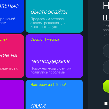
Н
альные
быстросайты
ш
 решений.
Предложим готовое
таем
эконом-решение для
Ост
быстрого запуска
рас
дос
 дней
Срок: от 1 месяца
ние на
техподдержка
клиентов с
Поможем, если с сайтом
появились проблемы
Настроим за 1–5 дней
SMM