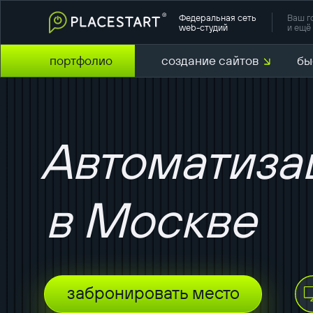
Федеральная сеть
Ваш г
web-студий
и ещё 
портфолио
создание сайтов
бы
Автоматиза
в Москве
забронировать место