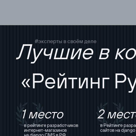
#эксперты в своём деле
Лучшие в к
«Рейтинг Р
1 место
2 мест
в рейтинге разработчиков
в Рейтинге разр
интернет-магазинов
сайтов на djang
на django CMS в РФ