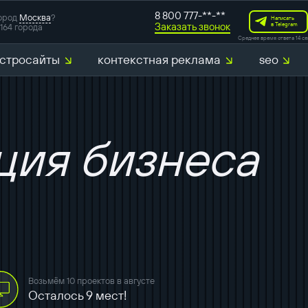
8 800 777-**-**
ород
Москва
?
Написать
Заказать звонок
в Telegram
164 города
Среднее время ответа 14 се
стросайты
контекстная реклама
seo
разработка с
маркетинговы
ция бизнеса
SERM-аудит
Создание CJ
аудит конкур
Возьмём 10 проектов в августе
Осталось 9 мест!