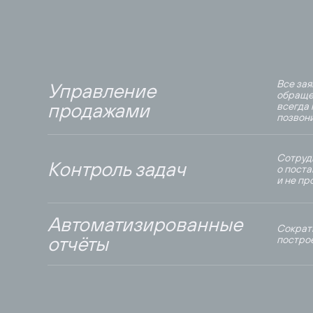
Все зая
Управление
обраще
продажами
всегда 
позвони
Сотруд
Контроль задач
о пост
и не пр
Автоматизированные
Сократ
отчёты
постро