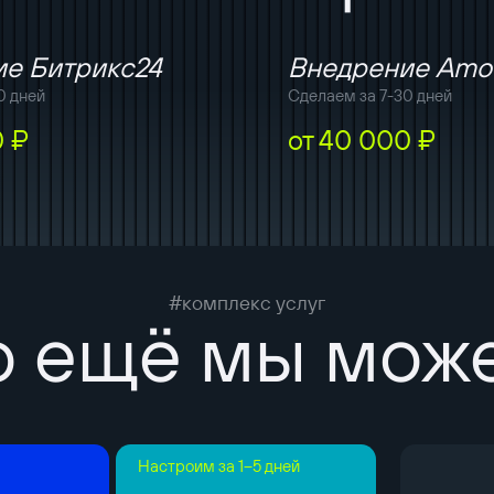
е Битрикс24
Внедрение Am
0 дней
Сделаем за 7-30 дней
0 ₽
от 40 000 ₽
#комплекс услуг
о ещё мы мож
а
Настроим за 1–5 дней