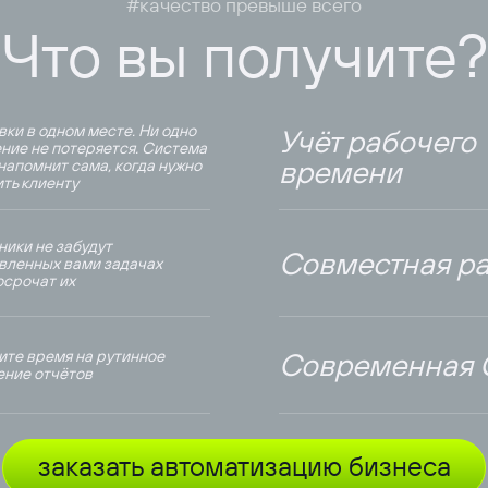
#качество превыше всего
Что вы получите?
вки в одном месте. Ни одно
Учёт рабочего
ние не потеряется. Система
времени
напомнит сама, когда нужно
ть клиенту
ники не забудут
Совместная ра
авленных вами задачах
осрочат их
ите время на рутинное
Современная
ение отчётов
заказать автоматизацию бизнеса