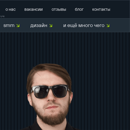
о нас
вакансии
отзывы
блог
контакты
кунд
smm
дизайн
и ещё много чего
тратегии
маркетинг
й аудит
продвижение на Авито
продвижение на
маркетплейсах
M
внедрение CRM
ентов
внедрение CRM Bitrix24
техническая поддержка