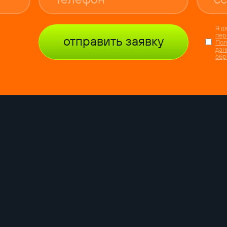
Я д
пер
отправить заявку
Пол
дан
обр