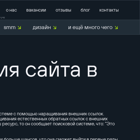
о нас
вакансии
отзывы
блог
контакты
кунд
smm
дизайн
и ещё много чего
тратегии
маркетинг
й аудит
продвижение на Авито
я сайта в
продвижение на
маркетплейсах
M
внедрение CRM
ентов
внедрение CRM Bitrix24
техническая поддержка
системе с помощью наращивания внешних ссылок.
щивания естественных обратных ссылок с внешних
ресурс, то он сообщает поисковой системе, что: "Это
м больше шансов, что она сможет выйти в первые ряды