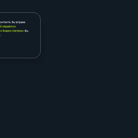
контента. Вы вправе
й обработки
 и Яндекс.Метрики
. Вы
.
контекстная реклама
seo
яндекс.бизнес
seo-аудит са
аудит рекламы
мониторинг п
промостраницы в рся
внешнее seo
ый
продвижение на авито
продвиже
маркетпл
и