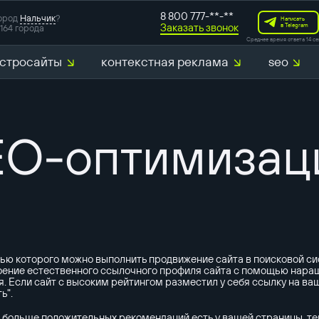
8 800 777-**-**
ород
Нальчик
?
Написать
Заказать звонок
в Telegram
164 города
Среднее время ответа 14 се
стросайты
контекстная реклама
seo
разработка с
маркетинговы
O-оптимизаци
SERM-аудит
Создание CJ
аудит конкур
щью которого можно выполнить продвижение сайта в поисковой 
оение естественного ссылочного профиля сайта с помощью нара
 Если сайт с высоким рейтингом разместил у себя ссылку на ваш 
ь".
 больше положительных рекомендаций есть у вашей страницы, те