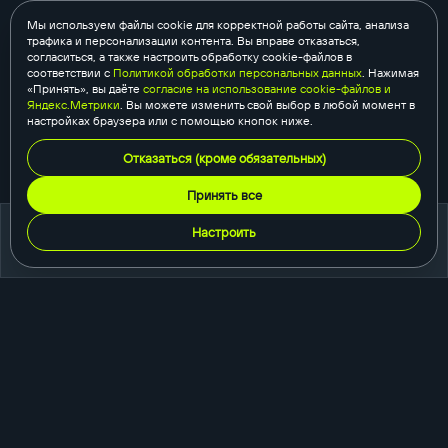
Мы используем файлы cookie для корректной работы сайта, анализа
трафика и персонализации контента. Вы вправе отказаться,
согласиться, а также настроить обработку cookie-файлов в
соответствии с
Политикой обработки персональных данных
. Нажимая
«Принять», вы даёте
согласие на использование cookie-файлов и
Яндекс.Метрики
. Вы можете изменить свой выбор в любой момент в
настройках браузера или с помощью кнопок ниже.
Отказаться (кроме обязательных)
Принять все
Настроить
портфолио
создание сайтов
корпоративный сайт
сайт-каталог
интернет-магазин
одностраничный сайт