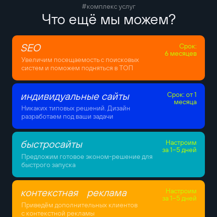
#комплекс услуг
Что ещё мы можем?
SEO
Срок:
6 месяцев
Увеличим посещаемость с поисковых
систем и поможем подняться в ТОП
индивидуальные сайты
Срок: от 1
месяца
Никаких типовых решений. Дизайн
разработаем под ваши задачи
быстросайты
Настроим
за 1–5 дней
Предложим готовое эконом-решение для
быстрого запуска
контекстная реклама
Настроим
за 1–5 дней
Приведём дополнительных клиентов
с контекстной рекламы