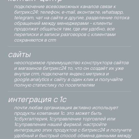
подключение всевозможных каналов связи к
битрикс24: телефон, e-mail, вконтакте, whatsapp,
telegram, чат на сайте и другие, разделение потока
обращений между менеджерами - клиенты
продолжат общаться там, где им удобно, все
переписки и записи разговоров с клиентами
сохраняются в crm
сайты
неоспоримое преимущество конструктора сайтов
и магазинов битрикс24 то, что он создаёт их уже
внутри crm, подключите яндекс.метрика и
google.analytics к сайту в один клик и получайте
полную статистику по посетителям
интеграция с 1с
почти любая организация активно использует
продукты компании 1с. это может быть
1с:бухгалтерия, 1с:управление торговлей или
1с:управление нашей фирмой. настройте
интеграцию этих продуктов с битрикс24 и получите
удобный и быстрый способ обмена данными между