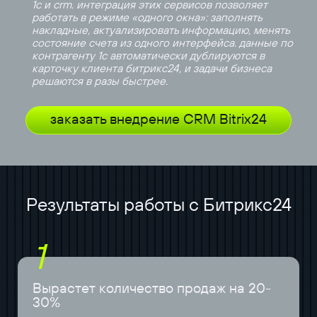
1с и crm. интеграция этих сервисов позволяет
работать в режиме «одного окна»: заполнять
накладные, актуализировать информацию, менять
состояние счета из одного интерфейса. данные по
контрагенту 1с автоматически дублируются в
карточку клиента битрикс24, и задачи бизнеса
решаются в разы быстрее.
заказать внедрение CRM Bitrix24
Результаты работы с Битрикс24
1
Вырастет количество продаж на 20-
30%