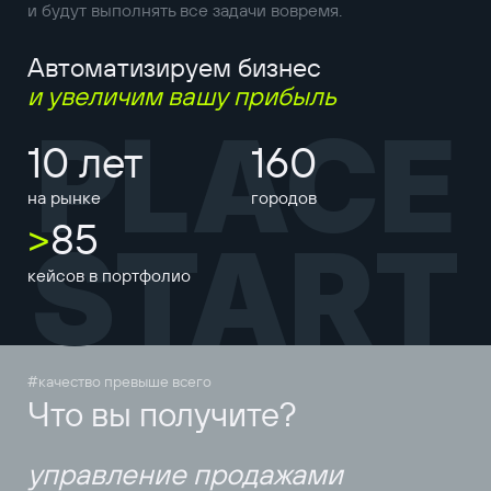
и будут выполнять все задачи вовремя.
Автоматизируем бизнес
и увеличим вашу прибыль
PLACE
10 лет
160
на рынке
городов
>
85
START
кейсов в портфолио
#качество превыше всего
Что вы получите?
управление продажами