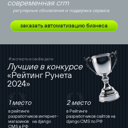
современная crm
регулярные обновления и поддержка сервиса
заказать автоматизацию бизнеса
#эксперты в своём деле
Лучшие в конкурсе
«Рейтинг Рунета
2024»
1 место
2 место
в рейтинге
в Рейтинге
разработчиков интернет-
разработчиков сайтов на
магазинов на django
django CMS по РФ
CMS в РФ