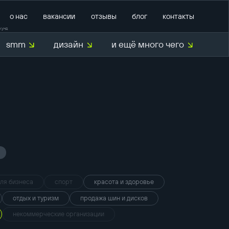
о нас
вакансии
отзывы
блог
контакты
кунд
smm
дизайн
и ещё много чего
О нас
для бизнеса
спорт
красота и здоровье
отдых и туризм
продажа шин и дисков
некоммерческие организации