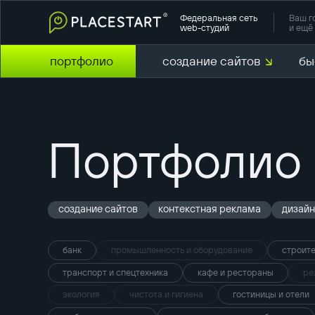
Федеральная сеть
Ваш г
web-студий
и ещё 
портфолио
создание сайтов
бы
Портфолио
создание сайтов
контекстная реклама
дизайн
банк
промышленность и оборудование
строите
транспорт и спецтехника
кафе и рестораны
ре
экология
чистота и гигиена
гостиницы и отели