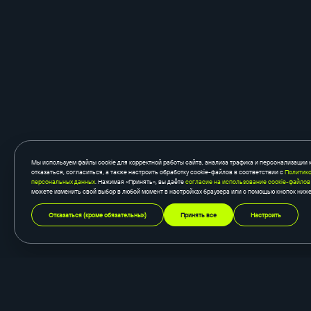
Мы используем файлы cookie для корректной работы сайта, анализа трафика и персонализации 
отказаться, согласиться, а также настроить обработку cookie-файлов в соответствии с
Политико
персональных данных
. Нажимая «Принять», вы даёте
согласие на использование cookie-файлов
можете изменить свой выбор в любой момент в настройках браузера или с помощью кнопок ниже
Отказаться (кроме обязательных)
Принять все
Настроить
создание сайтов
быстросайты
корпоративный сайт
готовый каталог