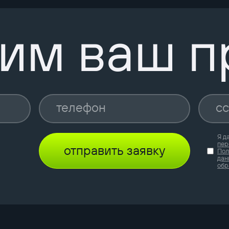
им ваш п
Я д
пер
отправить заявку
Пол
дан
обр