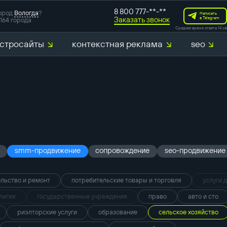
8 800 777-**-**
ород
Вологда
?
Написать
Заказать звонок
в Telegram
164 города
Среднее время ответа 14 се
стросайты
контекстная реклама
seo
smm-продвижение
сопровождение
seo-продвижение
льство и ремонт
потребительские товары и торговля
услуги 
лигия
государственные учреждения
право
авто и сто
риэлторские услуги
образование
сельское хозяйство