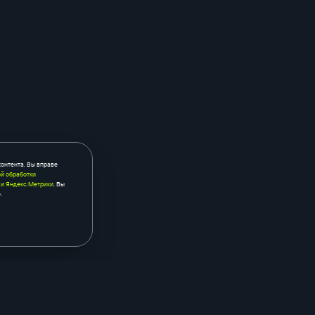
контента. Вы вправе
й обработки
 и Яндекс.Метрики
. Вы
.
контекстная реклама
seo
яндекс.бизнес
seo-аудит са