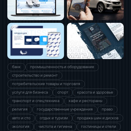
банк
промышленность и оборудование
строительство и ремонт
потребительские товары и торговля
услуги для бизнеса
спорт
красота и здоровье
транспорт и спецтехника
кафе и рестораны
религия
государственные учреждения
право
авто и сто
отдых и туризм
продажа шин и дисков
экология
чистота и гигиена
гостиницы и отели