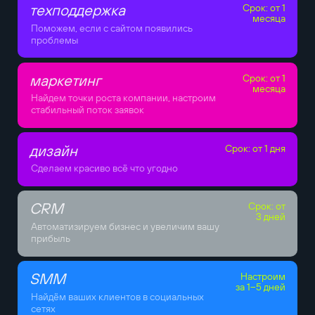
техподдержка
Срок: от 1
месяца
Поможем, если с сайтом появились
проблемы
маркетинг
Срок: от 1
месяца
Найдем точки роста компании, настроим
стабильный поток заявок
дизайн
Срок: от 1 дня
Сделаем красиво всё что угодно
CRM
Срок: от
3 дней
Автоматизируем бизнес и увеличим вашу
прибыль
SMM
Настроим
за 1–5 дней
Найдём ваших клиентов в социальных
сетях