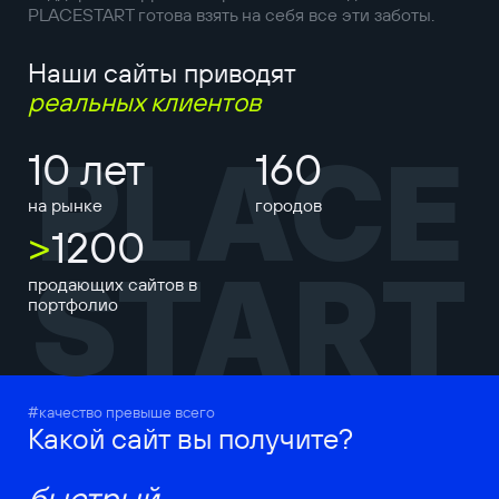
PLACESTART готова взять на себя все эти заботы.
Наши сайты приводят
реальных клиентов
PLACE
10 лет
160
на рынке
городов
>
1200
START
продающих сайтов в
портфолио
#качество превыше всего
Какой сайт вы получите?
быстрый