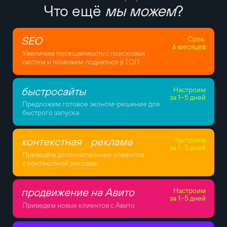
Что ещё
мы можем
?
SEO
Срок:
6 месяцев
Увеличим посещаемость с поисковых
систем и поможем подняться в ТОП
быстросайты
Настроим
за 1–5 дней
Предложим готовое эконом-решение для
быстрого запуска
контекстная реклама
Настроим
за 1–5 дней
Приведём дополнительных клиентов
с контекстной рекламы
продвижение на Авито
Настроим
за 1–5 дней
Приведем новых клиентов с Авито