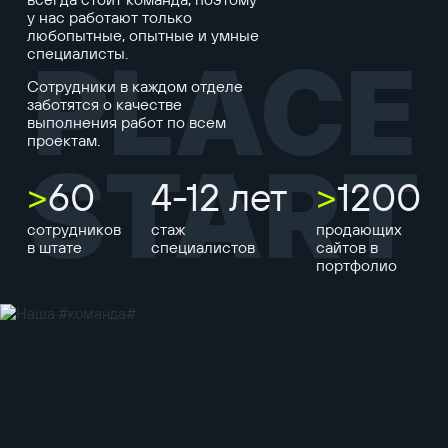
у нас работают только
любопытные, опытные и умные
специалисты.
PLACE
Сотрудники в каждом отделе
заботятся о качестве
выполнения работ по всем
проектам.
START
>
60
4-12 лет
>
1200
сотрудников
стаж
продающих
в штате
специалистов
сайтов в
портфолио