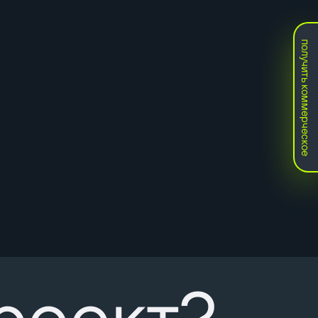
получить коммерческое
роект?