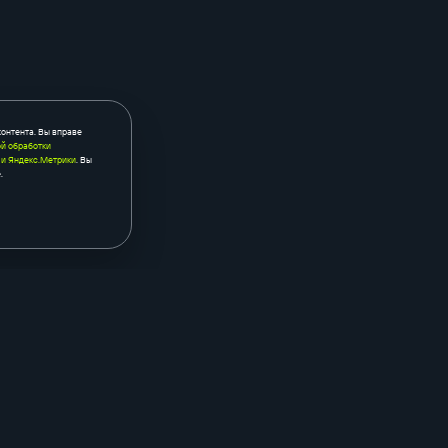
контента. Вы вправе
й обработки
 и Яндекс.Метрики
. Вы
.
контекстная реклама
seo
яндекс.бизнес
seo-аудит са
аудит рекламы
мониторинг п
промостраницы в рся
внешнее seo
ый