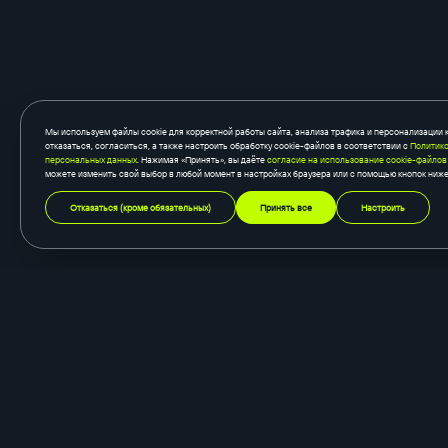
Мы используем файлы cookie для корректной работы сайта, анализа трафика и персонализации 
отказаться, согласиться, а также настроить обработку cookie-файлов в соответствии с
Политико
персональных данных
. Нажимая «Принять», вы даёте
согласие на использование cookie-файлов
можете изменить свой выбор в любой момент в настройках браузера или с помощью кнопок ниже
Отказаться (кроме обязательных)
Принять все
Настроить
создание сайтов
быстросайты
корпоративный сайт
готовый каталог
сайт-каталог
готовый магазин
интернет-магазин
готовая визитка
одностраничный сайт
готовый корпоративн
промо-сайт
порталы и сервисы