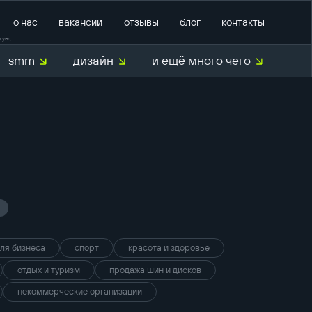
о нас
вакансии
отзывы
блог
контакты
кунд
smm
дизайн
и ещё много чего
О нас
для бизнеса
спорт
красота и здоровье
отдых и туризм
продажа шин и дисков
некоммерческие организации