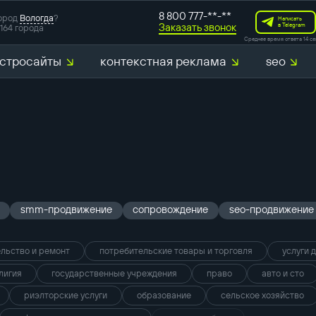
8 800 777-**-**
ород
Вологда
?
Написать
Заказать звонок
в Telegram
164 города
Среднее время ответа 14 се
стросайты
контекстная реклама
seo
smm-продвижение
сопровождение
seo-продвижение
льство и ремонт
потребительские товары и торговля
услуги 
лигия
государственные учреждения
право
авто и сто
риэлторские услуги
образование
сельское хозяйство