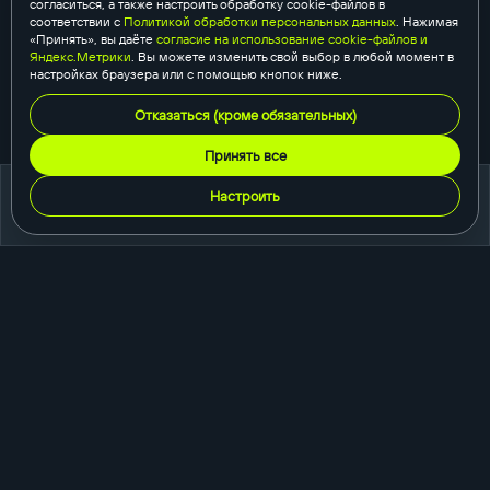
согласиться, а также настроить обработку cookie-файлов в
соответствии с
Политикой обработки персональных данных
. Нажимая
«Принять», вы даёте
согласие на использование cookie-файлов и
Яндекс.Метрики
. Вы можете изменить свой выбор в любой момент в
настройках браузера или с помощью кнопок ниже.
Отказаться (кроме обязательных)
Принять все
Настроить
портфолио
создание сайтов
корпоративный сайт
сайт-каталог
интернет-магазин
одностраничный сайт
промо-сайт
порталы и сервисы