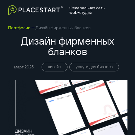
Федеральная сеть
web-студий
—
Портфолио
Дизайн фирменных бланков
Дизайн фирменных
бланков
дизайн
услуги для бизнеса
март 2025