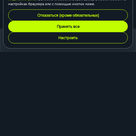
настройках браузера или с помощью кнопок ниже.
Отказаться (кроме обязательных)
Принять все
Настроить
портфолио
создание сайтов
корпоративный сайт
сайт-каталог
интернет-магазин
одностраничный сайт
промо-сайт
порталы и сервисы
быстросайты