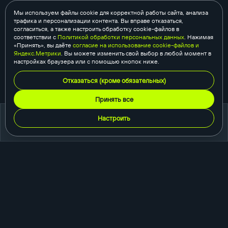
Мы используем файлы cookie для корректной работы сайта, анализа
трафика и персонализации контента. Вы вправе отказаться,
согласиться, а также настроить обработку cookie-файлов в
соответствии с
Политикой обработки персональных данных
. Нажимая
«Принять», вы даёте
согласие на использование cookie-файлов и
Яндекс.Метрики
. Вы можете изменить свой выбор в любой момент в
настройках браузера или с помощью кнопок ниже.
Отказаться (кроме обязательных)
Принять все
Настроить
портфолио
создание сайтов
корпоративный сайт
сайт-каталог
интернет-магазин
одностраничный сайт