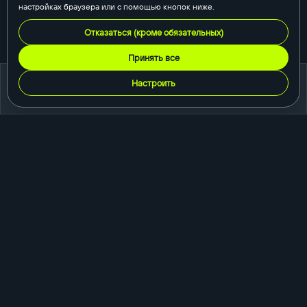
настройках браузера или с помощью кнопок ниже.
Отказаться (кроме обязательных)
Принять все
Настроить
портфолио
создание сайтов
корпоративный сайт
сайт-каталог
интернет-магазин
одностраничный сайт
промо-сайт
порталы и сервисы
быстросайты