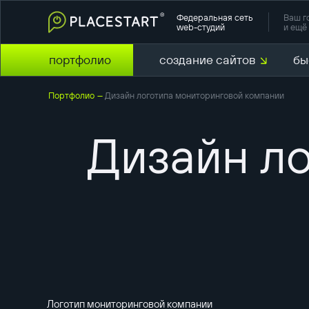
Федеральная сеть
Ваш г
web-студий
и ещё 
портфолио
создание сайтов
бы
Портфолио
Дизайн логотипа мониторинговой компании
—
Дизайн л
Логотип мониторинговой компании