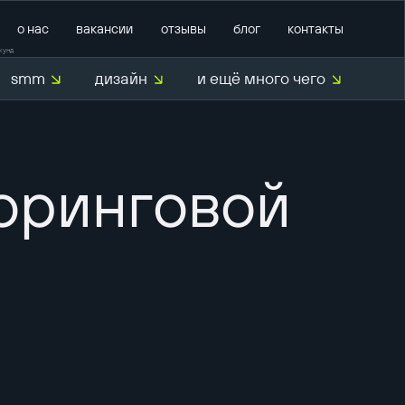
о нас
вакансии
отзывы
блог
контакты
кунд
smm
дизайн
и ещё много чего
О нас
оринговой