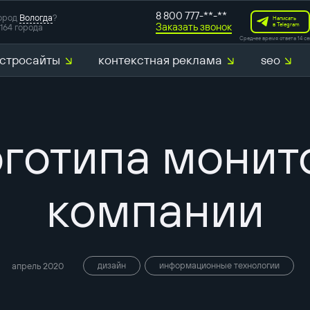
8 800 777-**-**
ород
Вологда
?
Написать
Заказать звонок
в Telegram
164 города
Среднее время ответа 14 се
стросайты
контекстная реклама
seo
оготипа монит
компании
дизайн
информационные технологии
апрель 2020