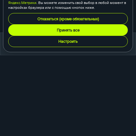
Яндекс.Метрики
. Вы можете изменить свой выбор в любой момент в
настройках браузера или с помощью кнопок ниже.
Отказаться (кроме обязательных)
Принять все
Настроить
портфолио
создание сайтов
корпоративный сайт
сайт-каталог
интернет-магазин
одностраничный сайт
промо-сайт
порталы и сервисы
быстросайты