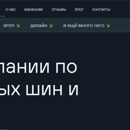
о нас
вакансии
отзывы
блог
контакты
кунд
smm
дизайн
и ещё много чего
О нас
пании по
ых шин и