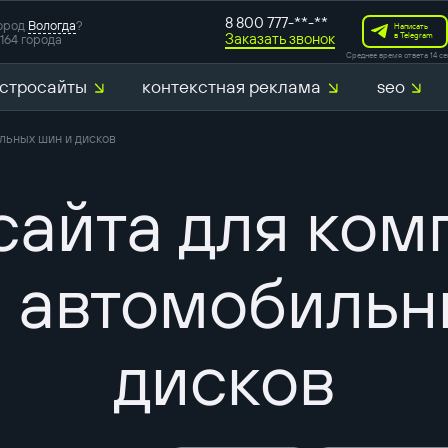
8 800 777-**-**
ород
Вологда
?
Написать
Заказать звонок
в Telegram
164 города
Среднее время ответа 14 се
стросайты
контекстная реклама
seo
льных шин и дисков
сайта для ком
 автомобильн
дисков