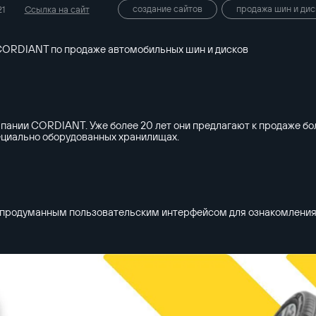
создание сайтов
продажа шин и дис
1
Ссылка на сайт
CORDIANT по продаже автомобильных шин и дисков
нии CORDIANT. Уже более 20 лет они предлагают к продаже бол
ециально оборудованных хранилищах.
 с продуманным пользовательским интерфейсом для ознакомления