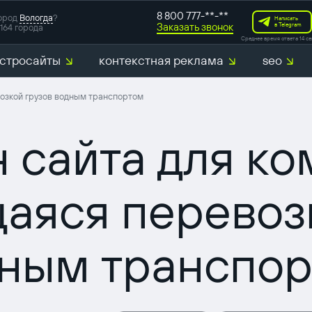
8 800 777-**-**
ород
Вологда
?
Написать
Заказать звонок
в Telegram
164 города
Среднее время ответа 14 се
стросайты
контекстная реклама
seo
озкой грузов водным транспортом
 сайта для к
аяся перевозк
ным транспо