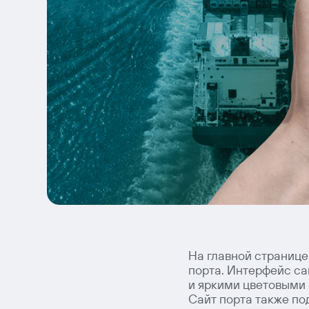
На главной странице
порта. Интерфейс са
и яркими цветовыми
Сайт порта также по