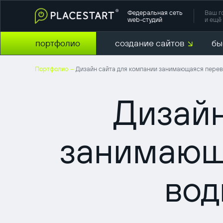
Федеральная сеть
Ваш г
web-студий
и ещё 
портфолио
создание сайтов
бы
Портфолио
Дизайн сайта для компании занимающаяся перев
—
Дизайн
занимающ
вод