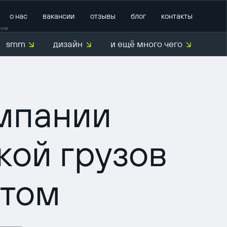
о нас
вакансии
отзывы
блог
контакты
кунд
smm
дизайн
и ещё много чего
О нас
омпании
ой грузов
ртом