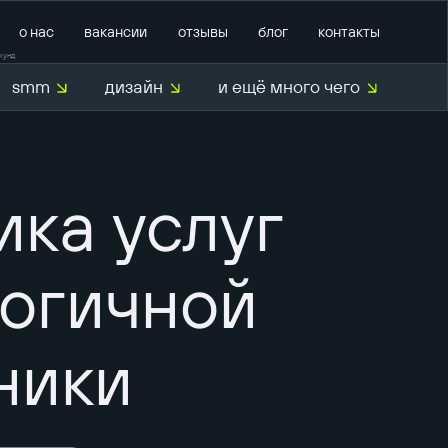
о нас
вакансии
отзывы
блог
контакты
кунд
smm
дизайн
и ещё много чего
О нас
ика услуг
огичной
ники