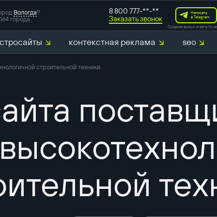
8 800 777-**-**
ород
Вологда
?
Написать
Заказать звонок
в Telegram
164 города
Среднее время ответа 14 се
стросайты
контекстная реклама
seo
хнологичной строительной техники
айта поставщ
 высокотехнол
оительной тех