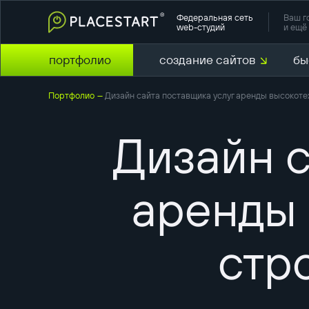
Федеральная сеть
Ваш г
web-студий
и ещё 
портфолио
создание сайтов
бы
Портфолио
Дизайн сайта поставщика услуг аренды высокоте
—
Дизайн с
аренды
стр