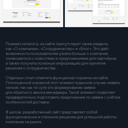
Помимо каталога, на сайте присутствуют такие разделы,
как «О компании», «Сотрудничество» и «Блог». Это даёт
возможность пользователям узнать больше о компании,
ознакомиться с новостями и предложениями для партнёров,
а также получить полезную информацию для принятия
решения о сотрудничестве.
Отдельно стоит отметить функционал корзины на сайте.
Полноценной корзиной этот элемент в данном случае назвать
нельзя, так как по сути это формирование заявки
для обратного звонка менеджера. Такой элемент позволяет
предварительно подготовить предложение по заявке с учётом
особенностей доставки.
В целом, разработанный сайт представляет собой
функциональное и стильное решение для успешной работы
компании на рынке.