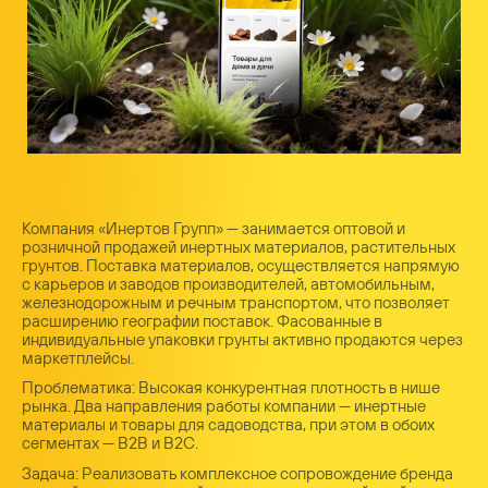
Компания «Инертов Групп» — занимается оптовой и
розничной продажей инертных материалов, растительных
грунтов. Поставка материалов, осуществляется напрямую
с карьеров и заводов производителей, автомобильным,
железнодорожным и речным транспортом, что позволяет
расширению географии поставок. Фасованные в
индивидуальные упаковки грунты активно продаются через
маркетплейсы.
Проблематика: Высокая конкурентная плотность в нише
рынка. Два направления работы компании — инертные
материалы и товары для садоводства, при этом в обоих
сегментах — B2B и B2C.
Задача: Реализовать комплексное сопровождение бренда