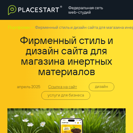
Федеральная сеть
web-студий
—
Портфолио
Фирменный стиль и дизайн сайта для магазина ин
Фирменный стиль и
дизайн сайта для
магазина инертных
материалов
дизайн
апрель 2025
Ссылка на сайт
услуги для бизнеса