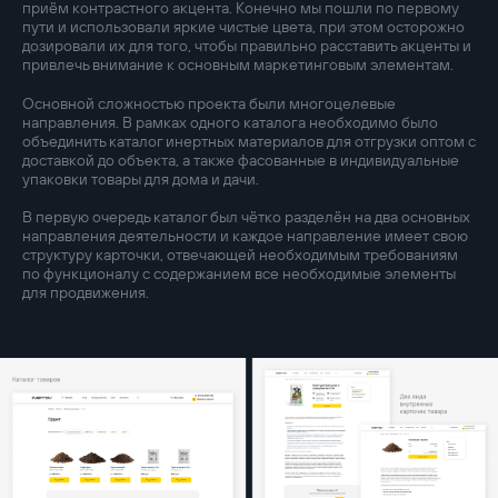
приём контрастного акцента. Конечно мы пошли по первому
пути и использовали яркие чистые цвета, при этом осторожно
дозировали их для того, чтобы правильно расставить акценты и
привлечь внимание к основным маркетинговым элементам.
Основной сложностью проекта были многоцелевые
направления. В рамках одного каталога необходимо было
объединить каталог инертных материалов для отгрузки оптом с
доставкой до объекта, а также фасованные в индивидуальные
упаковки товары для дома и дачи.
В первую очередь каталог был чётко разделён на два основных
направления деятельности и каждое направление имеет свою
структуру карточки, отвечающей необходимым требованиям
по функционалу с содержанием все необходимые элементы
для продвижения.