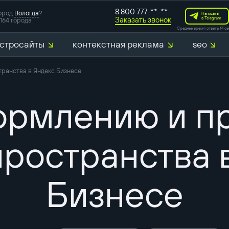
8 800 777-**-**
ород
Вологда
?
Написать
Заказать звонок
в Telegram
164 города
Среднее время ответа 14 се
стросайты
контекстная реклама
seo
ранства в Яндекс Бизнесе
ормлению и 
ространства 
Бизнесе