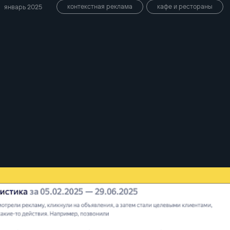
контекстная реклама
кафе и рестораны
январь 2025