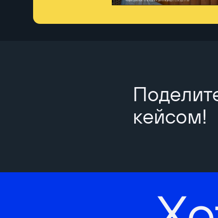
Поделит
кейсом!
Хо