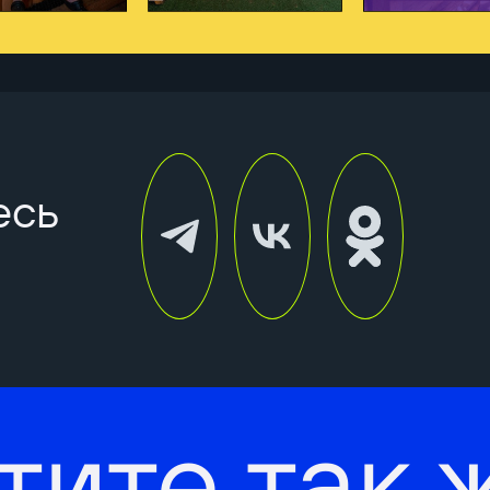
есь
тите так 