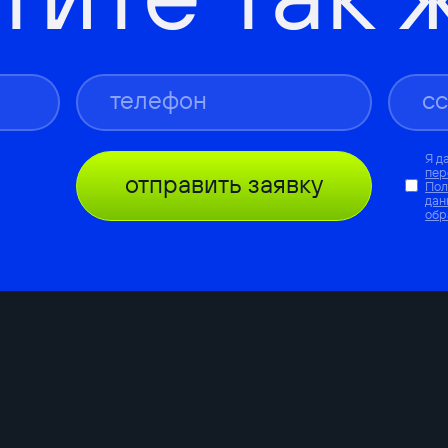
Я д
пер
отправить заявку
Пол
дан
обр