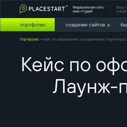
Федеральная сеть
Ваш г
web-студий
и ещё 
портфолио
создание сайтов
бы
Портфолио
Кейс по оформлению и продвижению Лаунж-прост
—
Кейс по оф
Лаунж-п