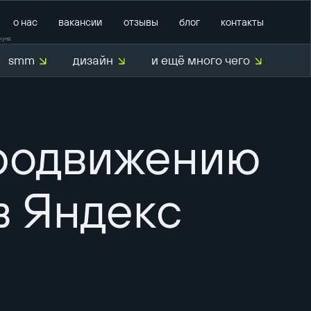
о нас
вакансии
отзывы
блог
контакты
кунд
smm
дизайн
и ещё много чего
О нас
продвижению
в Яндекс