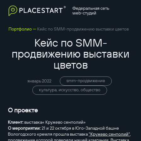
Федеральная сеть
web-студий
—
Портфолио
Кейс по SMM-продвижению выставки цветов
Кейс по SMM-
продвижению выставки
цветов
smm-продвижение
январь 2022
культура, искусство, общество
О проекте
Клиент:
выставка« Кружево сенполий»
О мероприятии:
21 и 22 октября в Юго-Западной башне
Вологодского кремля прошла выставка
"Кружево сенполий"
,
продвижение которой доверили нашей компании. Выставка