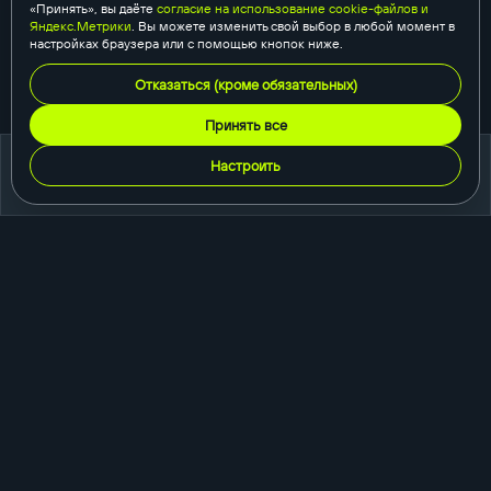
«Принять», вы даёте
согласие на использование cookie-файлов и
Яндекс.Метрики
. Вы можете изменить свой выбор в любой момент в
настройках браузера или с помощью кнопок ниже.
Отказаться (кроме обязательных)
Принять все
Настроить
портфолио
создание сайтов
корпоративный сайт
сайт-каталог
интернет-магазин
одностраничный сайт
промо-сайт
порталы и сервисы