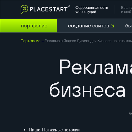
Федеральная сеть
Ваш г
web-студий
и ещё 
портфолио
создание сайтов
бы
Портфолио
Реклама в Яндекс Директ для бизнеса по натяжн
—
Реклама
бизнеса
я
Ниша: Натяжные потолки