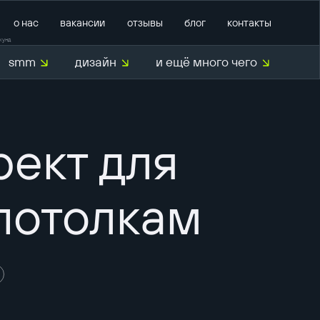
о нас
вакансии
отзывы
блог
контакты
кунд
smm
дизайн
и ещё много чего
О нас
рект для
потолкам