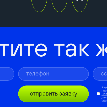
тите так 
Я д
пер
отправить заявку
Пол
дан
обр