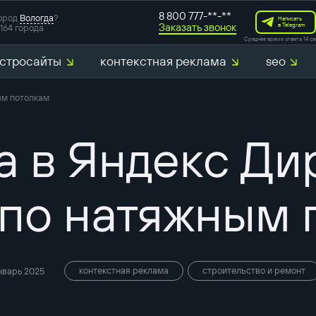
8 800 777-**-**
ород
Вологда
?
Написать
Заказать звонок
в Telegram
164 города
Среднее время ответа 14 се
стросайты
контекстная реклама
seo
ым потолкам
 в Яндекс Ди
 по натяжным 
контекстная реклама
строительство и ремонт
нварь 2025