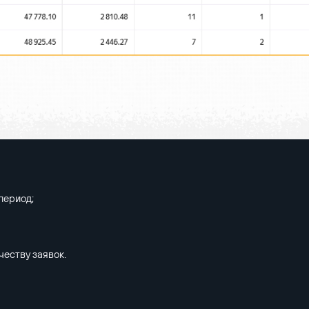
период;
еству заявок.