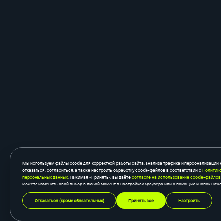
Мы используем файлы cookie для корректной работы сайта, анализа трафика и персонализации 
отказаться, согласиться, а также настроить обработку cookie-файлов в соответствии с
Политико
персональных данных
. Нажимая «Принять», вы даёте
согласие на использование cookie-файлов
можете изменить свой выбор в любой момент в настройках браузера или с помощью кнопок ниже
Отказаться (кроме обязательных)
Принять все
Настроить