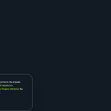
контента. Вы вправе
й обработки
 и Яндекс.Метрики
. Вы
.