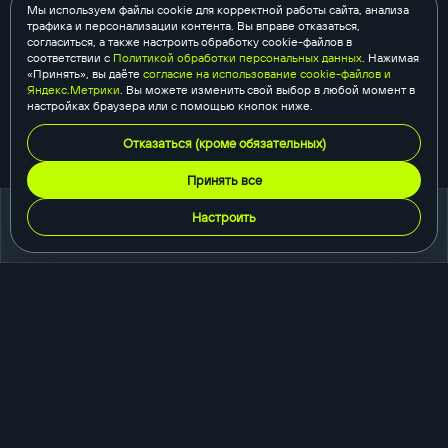
Мы используем файлы cookie для корректной работы сайта, анализа
трафика и персонализации контента. Вы вправе отказаться,
согласиться, а также настроить обработку cookie-файлов в
соответствии с
Политикой обработки персональных данных
. Нажимая
«Принять», вы даёте
согласие на использование cookie-файлов и
Яндекс.Метрики
. Вы можете изменить свой выбор в любой момент в
настройках браузера или с помощью кнопок ниже.
Отказаться (кроме обязательных)
Принять все
Настроить
портфолио
создание сайтов
корпоративный сайт
сайт-каталог
интернет-магазин
одностраничный сайт