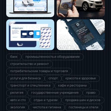
банк
промышленность и оборудование
строительство и ремонт
потребительские товары и торговля
услуги для бизнеса
спорт
красота и здоровье
транспорт и спецтехника
кафе и рестораны
религия
государственные учреждения
право
авто и сто
отдых и туризм
продажа шин и дисков
экология
чистота и гигиена
гостиницы и отели