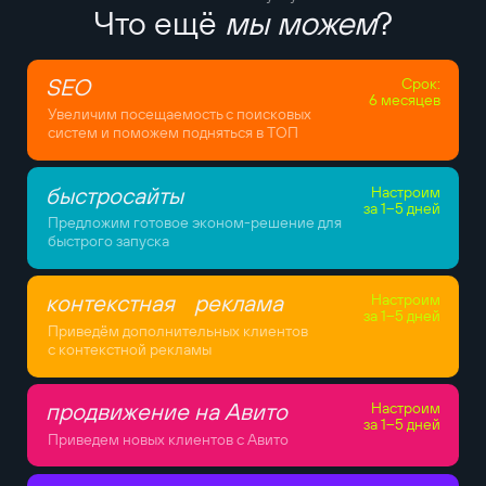
Что ещё
мы можем
?
SEO
Срок:
6 месяцев
Увеличим посещаемость с поисковых
систем и поможем подняться в ТОП
быстросайты
Настроим
за 1–5 дней
Предложим готовое эконом-решение для
быстрого запуска
контекстная реклама
Настроим
за 1–5 дней
Приведём дополнительных клиентов
с контекстной рекламы
продвижение на Авито
Настроим
за 1–5 дней
Приведем новых клиентов с Авито