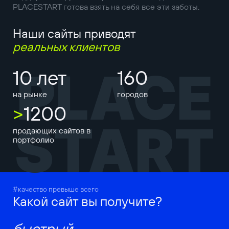
PLACESTART готова взять на себя все эти заботы.
Наши сайты приводят
реальных клиентов
PLACE
10 лет
160
на рынке
городов
>
1200
START
продающих сайтов в
портфолио
#качество превыше всего
Какой сайт вы получите?
быстрый