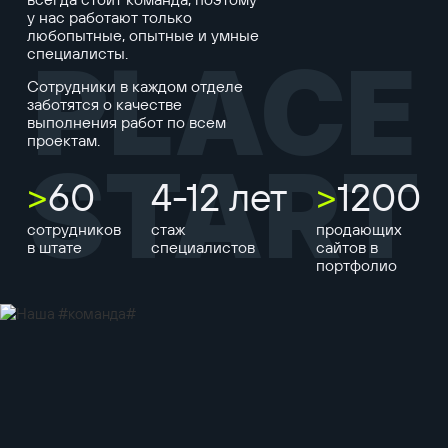
у нас работают только
любопытные, опытные и умные
специалисты.
PLACE
Сотрудники в каждом отделе
заботятся о качестве
выполнения работ по всем
проектам.
START
>
60
4-12 лет
>
1200
сотрудников
стаж
продающих
в штате
специалистов
сайтов в
портфолио