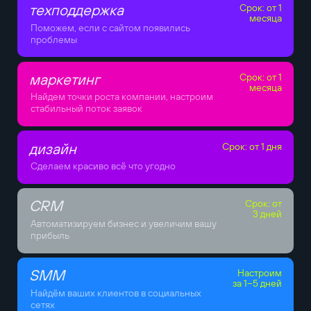
техподдержка
Срок: от 1
месяца
Поможем, если с сайтом появились
проблемы
маркетинг
Срок: от 1
месяца
Найдем точки роста компании, настроим
стабильный поток заявок
дизайн
Срок: от 1 дня
Сделаем красиво всё что угодно
CRM
Срок: от
3 дней
Автоматизируем бизнес и увеличим вашу
прибыль
SMM
Настроим
за 1–5 дней
Найдём ваших клиентов в социальных
сетях