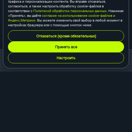
трафика и персонализации контента. Вы вправе отказаться,
согласиться, а также настроить обработку cookie-файлов в
соответствии с
Политикой обработки персональных данных
. Нажимая
«Принять», вы даёте
согласие на использование cookie-файлов и
Яндекс.Метрики
. Вы можете изменить свой выбор в любой момент в
настройках браузера или с помощью кнопок ниже.
Отказаться (кроме обязательных)
Принять все
Настроить
портфолио
создание сайтов
корпоративный сайт
сайт-каталог
интернет-магазин
одностраничный сайт
промо-сайт