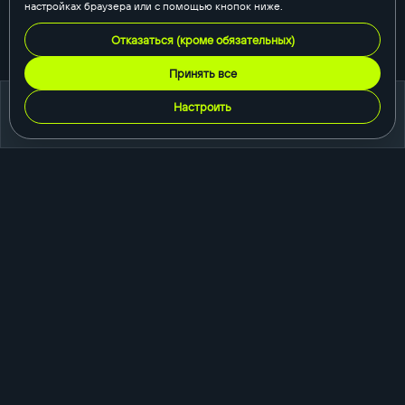
настройках браузера или с помощью кнопок ниже.
Отказаться (кроме обязательных)
Принять все
Настроить
портфолио
создание сайтов
корпоративный сайт
сайт-каталог
интернет-магазин
одностраничный сайт
промо-сайт
порталы и сервисы
быстросайты