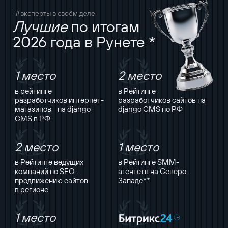
#эксперты в своём деле
Лучшие
по итогам
2026 года в Рунете *
1 место
2 место
в рейтинге
в Рейтинге
разработчиков интернет-
разработчиков сайтов на
магазинов на django
django CMS по РФ
CMS в РФ
2 место
1 место
в Рейтинге ведущих
в Рейтинге SMM-
компаний по SEO-
агентств на Северо-
продвижению сайтов
Западе**
в регионе
1 место