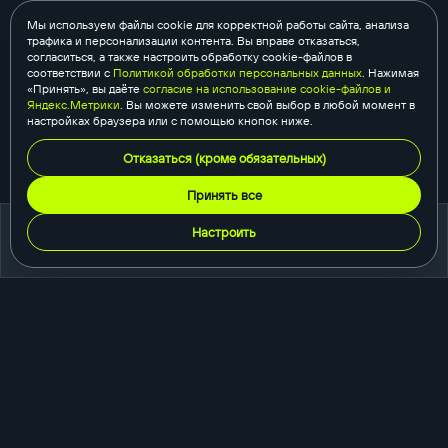
Мы используем файлы cookie для корректной работы сайта, анализа
трафика и персонализации контента. Вы вправе отказаться,
согласиться, а также настроить обработку cookie-файлов в
соответствии с
Политикой обработки персональных данных
. Нажимая
«Принять», вы даёте
согласие на использование cookie-файлов и
Яндекс.Метрики
. Вы можете изменить свой выбор в любой момент в
настройках браузера или с помощью кнопок ниже.
Отказаться (кроме обязательных)
Принять все
Настроить
портфолио
создание сайтов
корпоративный сайт
сайт-каталог
интернет-магазин
одностраничный сайт