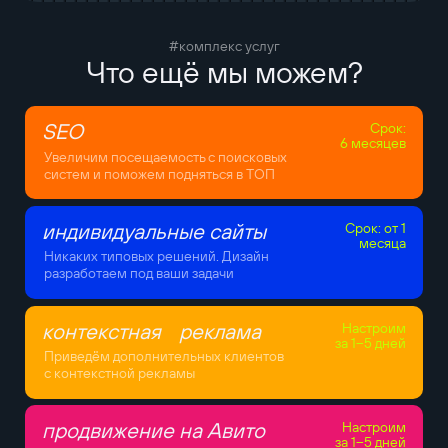
#комплекс услуг
Что ещё мы можем?
SEO
Срок:
6 месяцев
Увеличим посещаемость с поисковых
систем и поможем подняться в ТОП
индивидуальные сайты
Срок: от 1
месяца
Никаких типовых решений. Дизайн
разработаем под ваши задачи
контекстная реклама
Настроим
за 1–5 дней
Приведём дополнительных клиентов
с контекстной рекламы
продвижение на Авито
Настроим
за 1–5 дней