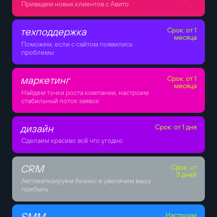
Приведем новых клиентов с Авито
техподдержка
Срок: от 1
месяца
Поможем, если с сайтом появились
проблемы
маркетинг
Срок: от 1
месяца
Найдем точки роста компании, настроим
стабильный поток заявок
дизайн
Срок: от 1 дня
Сделаем красиво всё что угодно
CRM
Срок: от
3 дней
Автоматизируем бизнес и увеличим вашу
прибыль
SMM
Настроим