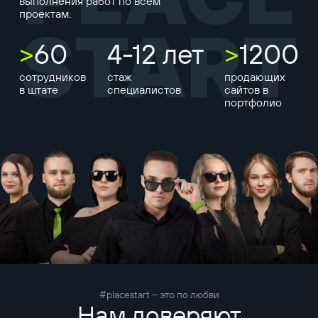
выполнения работ по всем
проектам.
START
>
60
4-12 лет
>
1200
сотрудников
стаж
продающих
в штате
специалистов
сайтов в
портфолио
#placestart – это по любви
Нам доверяют