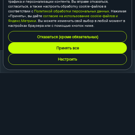
трафика и персонализации контента. Вы вправе отказаться,
согласиться, а также настроить обработку cookie-файлов в
соответствии с
Политикой обработки персональных данных
. Нажимая
«Принять», вы даёте
согласие на использование cookie-файлов и
Яндекс.Метрики
. Вы можете изменить свой выбор в любой момент в
настройках браузера или с помощью кнопок ниже.
Отказаться (кроме обязательных)
Принять все
Настроить
портфолио
создание сайтов
корпоративный сайт
сайт-каталог
интернет-магазин
одностраничный сайт
промо-сайт