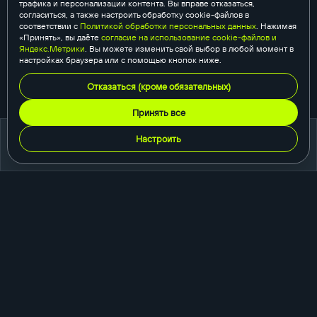
трафика и персонализации контента. Вы вправе отказаться,
согласиться, а также настроить обработку cookie-файлов в
соответствии с
Политикой обработки персональных данных
. Нажимая
«Принять», вы даёте
согласие на использование cookie-файлов и
Яндекс.Метрики
. Вы можете изменить свой выбор в любой момент в
настройках браузера или с помощью кнопок ниже.
Отказаться (кроме обязательных)
Принять все
Настроить
портфолио
создание сайтов
корпоративный сайт
сайт-каталог
интернет-магазин
одностраничный сайт
промо-сайт