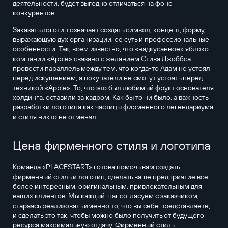
деятельности, будет выгодно отличаться на фоне
конкурентов
Заказать логотип означает создать символ, концепт, форму,
выражающую дух организации, ее суть и профессиональные
особенности. Так, всем известно, что «надкусанное» яблоко
компании «Apple» связано с желанием Стива Джоббса
провести параллель между тем, что когда-то Адам не устоял
перед искушением, а покупатели не смогут устоять перед
техникой «Apple». То, что это был любимый фрукт основателя
холдинга, оставили за кадром. Как бы то ни было, а важность
разработки логотипа как частицы фирменного легендариума
и стиля никто не отменял.
Цена фирменного стиля и логотипа
Команда «PLACESTART» готова помочь вам создать
фирменный стиль и логотип, сделать ваше предприятие все
более интересным, оригинальным, привлекательным для
ваших клиентов. Мы каждый шаг согласуем с заказчиком,
стараясь реализовать именно то, что вы себе представляете,
и сделать это так, чтобы можно было получить от будущего
ресурса максимальную отдачу. Фирменный стиль