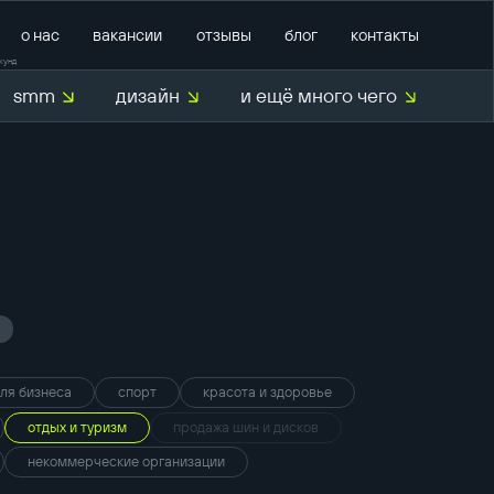
о нас
вакансии
отзывы
блог
контакты
кунд
smm
дизайн
и ещё много чего
О нас
для бизнеса
спорт
красота и здоровье
отдых и туризм
продажа шин и дисков
некоммерческие организации