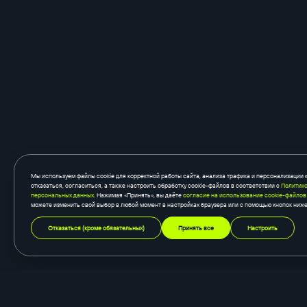
Мы используем файлы cookie для корректной работы сайта, анализа трафика и персонализации 
отказаться, согласиться, а также настроить обработку cookie-файлов в соответствии с
Политико
персональных данных
. Нажимая «Принять», вы даёте
согласие на использование cookie-файлов
можете изменить свой выбор в любой момент в настройках браузера или с помощью кнопок ниже
Отказаться (кроме обязательных)
Принять все
Настроить
создание сайтов
быстросайты