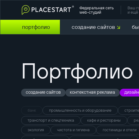
Федеральная сеть
Ваш г
web-студий
и ещё 
портфолио
создание сайтов
бы
Портфолио
создание сайтов
контекстная реклама
дизайн
банк
промышленность и оборудование
строите
транспорт и спецтехника
кафе и рестораны
ре
экология
чистота и гигиена
гостиницы и отели