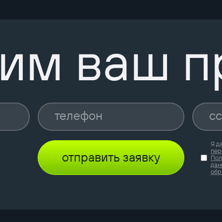
им ваш п
Я д
пер
отправить заявку
Пол
дан
обр