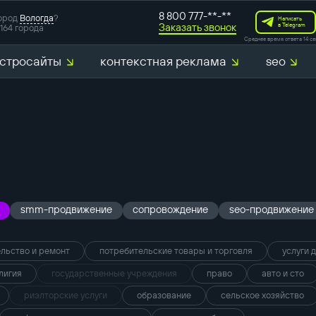
8 800 777-**-**
ород
Вологда
?
Написать
Заказать звонок
в Telegram
164 города
Среднее время ответа 14 се
стросайты
контекстная реклама
seo
smm-продвижение
сопровождение
seo-продвижение
льство и ремонт
потребительские товары и торговля
услуги 
лигия
государственные учреждения
право
авто и сто
риэлторские услуги
образование
сельское хозяйство