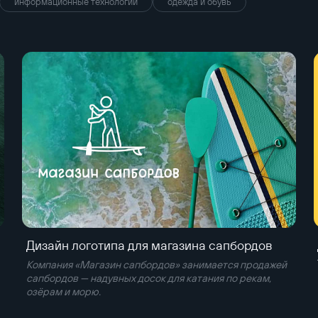
информационные технологии
одежда и обувь
Дизайн логотипа для магазина сапбордов
Компания «Магазин сапбордов» занимается продажей
сапбордов — надувных досок для катания по рекам,
озёрам и морю.