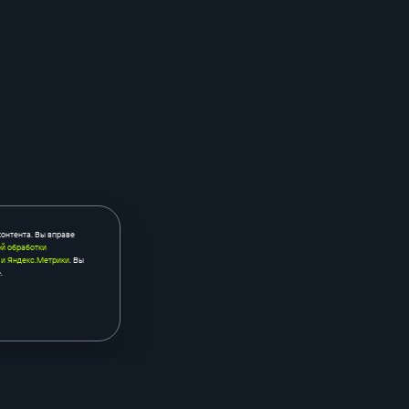
контента. Вы вправе
й обработки
 и Яндекс.Метрики
. Вы
.
контекстная реклама
seo