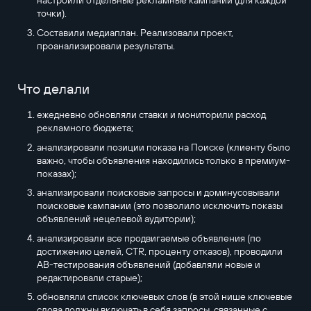
настроили отдельные рекламные кампании (для каждой
точки).
Составили медиаплан. Реализовали проект,
проанализировали результаты.
Что делали
ежедневно обновляли ставки и мониторили расход
рекламного бюджета;
анализировали позиции показа на Поиске (клиенту было
важно, чтобы объявления находились только в премиум-
показах);
анализировали поисковые запросы и доминусовывали
поисковые кампании (это позволило исключить показы
объявлений нецелевой аудитории);
анализировали все продвигаемые объявления (по
достижению целей, CTR, проценту отказов), проводили
АВ-тестирования объявлений (добавляли новые и
редактировали старые);
обновляли список ключевых слов (в этой нише ключевые
слова должны включать в себя запросы, связанные с