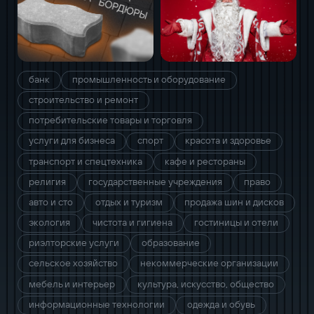
банк
промышленность и оборудование
строительство и ремонт
потребительские товары и торговля
услуги для бизнеса
спорт
красота и здоровье
транспорт и спецтехника
кафе и рестораны
религия
государственные учреждения
право
авто и сто
отдых и туризм
продажа шин и дисков
экология
чистота и гигиена
гостиницы и отели
риэлторские услуги
образование
сельское хозяйство
некоммерческие организации
мебель и интерьер
культура, искусство, общество
информационные технологии
одежда и обувь