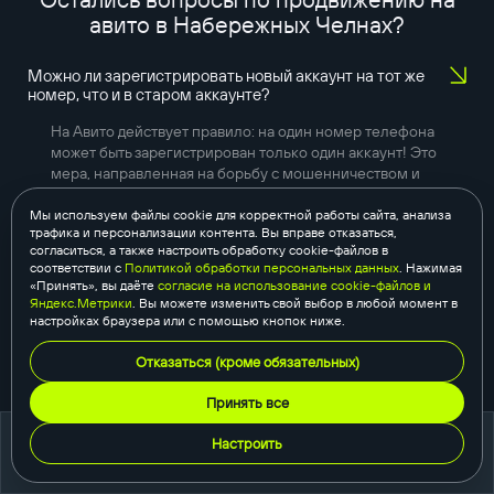
авито в
Набережных Челнах
?
Можно ли зарегистрировать новый аккаунт на тот же
номер, что и в старом аккаунте?
На Авито действует правило: на один номер телефона
может быть зарегистрирован только один аккаунт! Это
мера, направленная на борьбу с мошенничеством и
обеспечением безопасности площадки. Если мы
попытаемся зарегистрировать новый аккаунт на тот же
Мы используем файлы cookie для корректной работы сайта, анализа
трафика и персонализации контента. Вы вправе отказаться,
номер, то старый аккаунт может быть заблокирован.
согласиться, а также настроить обработку cookie-файлов в
соответствии с
Политикой обработки персональных данных
. Нажимая
Как подтвердить свой аккаунт?
«Принять», вы даёте
согласие на использование cookie-файлов и
Яндекс.Метрики
. Вы можете изменить свой выбор в любой момент в
настройках браузера или с помощью кнопок ниже.
В профиле нет отзывов. Насколько это важно?
Отказаться (кроме обязательных)
Принять все
Настроить
портфолио