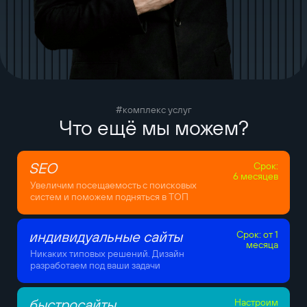
#комплекс услуг
Что ещё мы можем?
SEO
Срок:
6 месяцев
Увеличим посещаемость с поисковых
систем и поможем подняться в ТОП
индивидуальные сайты
Срок: от 1
месяца
Никаких типовых решений. Дизайн
разработаем под ваши задачи
быстросайты
Настроим