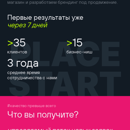
магазин и разработаем брендинг под продвижение.
Первые результаты уже
через 7 дней
PLACE
>
35
>
15
клиентов
бизнес-ниш
3 года
START
среднее время
сотрудничества с нами
#качество превыше всего
Что вы получите?
управляемый поток новых заявок