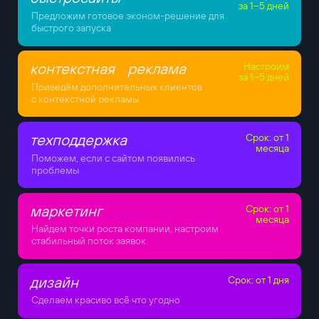
за 1–5 дней
Предложим готовое эконом-решение для
быстрого запуска
контекстная реклама
Настроим
за 1–5 дней
Приведём дополнительных клиентов
с контекстной рекламы
техподдержка
Срок: от 1
месяца
Поможем, если с сайтом появились
проблемы
маркетинг
Срок: от 1
месяца
Найдем точки роста компании, настроим
стабильный поток заявок
дизайн
Срок: от 1 дня
Сделаем красиво всё что угодно