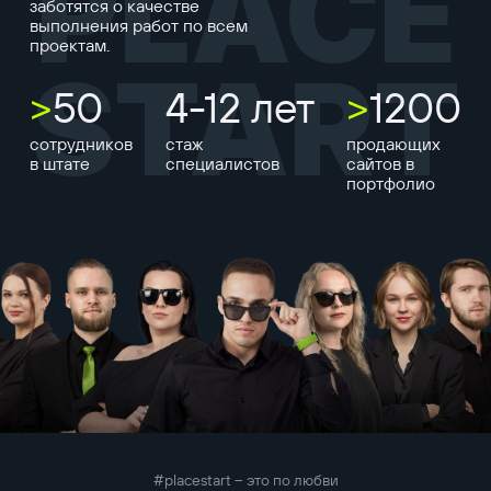
PLACE
заботятся о качестве
выполнения работ по всем
проектам.
START
>
50
4-12 лет
>
1200
сотрудников
стаж
продающих
в штате
специалистов
сайтов в
портфолио
#placestart – это по любви