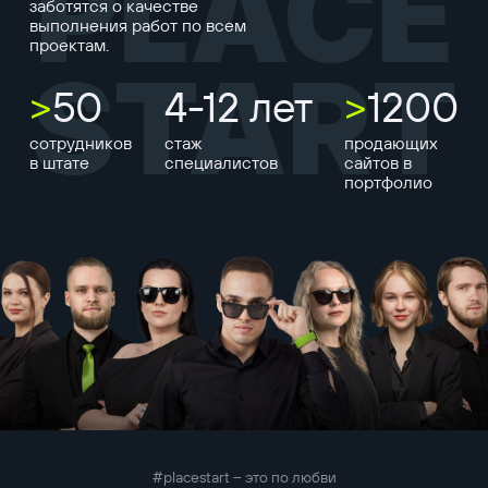
PLACE
заботятся о качестве
выполнения работ по всем
проектам.
START
>
50
4-12 лет
>
1200
сотрудников
стаж
продающих
в штате
специалистов
сайтов в
портфолио
#placestart – это по любви