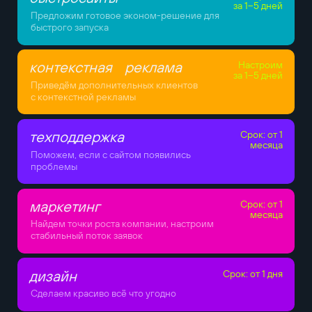
за 1–5 дней
Предложим готовое эконом-решение для
быстрого запуска
контекстная реклама
Настроим
за 1–5 дней
Приведём дополнительных клиентов
с контекстной рекламы
техподдержка
Срок: от 1
месяца
Поможем, если с сайтом появились
проблемы
маркетинг
Срок: от 1
месяца
Найдем точки роста компании, настроим
стабильный поток заявок
дизайн
Срок: от 1 дня
Сделаем красиво всё что угодно