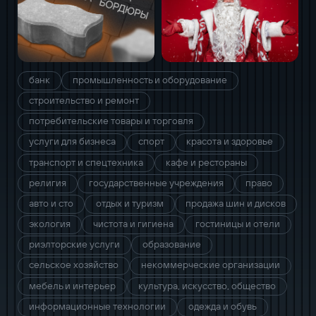
банк
промышленность и оборудование
строительство и ремонт
потребительские товары и торговля
услуги для бизнеса
спорт
красота и здоровье
транспорт и спецтехника
кафе и рестораны
религия
государственные учреждения
право
авто и сто
отдых и туризм
продажа шин и дисков
экология
чистота и гигиена
гостиницы и отели
риэлторские услуги
образование
сельское хозяйство
некоммерческие организации
мебель и интерьер
культура, искусство, общество
информационные технологии
одежда и обувь