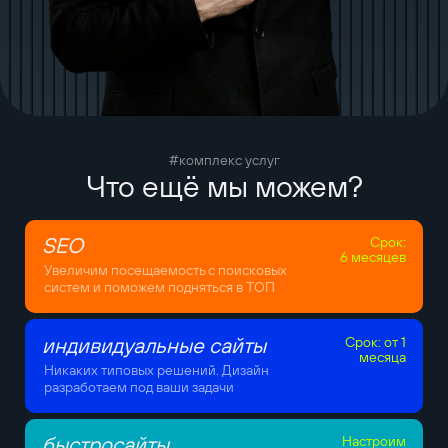
#комплекс услуг
Что ещё мы можем?
SEO
Срок:
6 месяцев
Увеличим посещаемость с поисковых
систем и поможем подняться в ТОП
индивидуальные сайты
Срок: от 1
месяца
Никаких типовых решений. Дизайн
разработаем под ваши задачи
быстросайты
Настроим