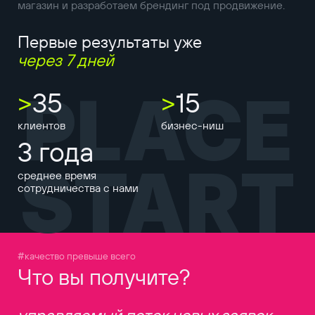
магазин и разработаем брендинг под продвижение.
Первые результаты уже
через 7 дней
PLACE
>
35
>
15
клиентов
бизнес-ниш
3 года
START
среднее время
сотрудничества с нами
#качество превыше всего
Что вы получите?
управляемый поток новых заявок