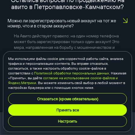
авито в
Петропавловске-Камчатском
?
Можно ли зарегистрировать новый аккаунт на тот же
номер, что и в старом аккаунте?
На Авито действует правило: на один номер телефона
может быть зарегистрирован только один аккаунт! Это
мера, направленная на борьбу с мошенничеством и
обеспечением безопасности площадки. Если мы
попытаемся зарегистрировать новый аккаунт на тот же
Мы используем файлы cookie для корректной работы сайта, анализа
трафика и персонализации контента. Вы вправе отказаться,
номер, то старый аккаунт может быть заблокирован.
согласиться, а также настроить обработку cookie-файлов в
соответствии с
Политикой обработки персональных данных
. Нажимая
Как подтвердить свой аккаунт?
«Принять», вы даёте
согласие на использование cookie-файлов и
Яндекс.Метрики
. Вы можете изменить свой выбор в любой момент в
настройках браузера или с помощью кнопок ниже.
В профиле нет отзывов. Насколько это важно?
Отказаться (кроме обязательных)
Принять все
Настроить
портфолио