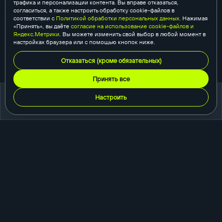
трафика и персонализации контента. Вы вправе отказаться,
согласиться, а также настроить обработку cookie-файлов в
соответствии с
Политикой обработки персональных данных
. Нажимая
«Принять», вы даёте
согласие на использование cookie-файлов и
Яндекс.Метрики
. Вы можете изменить свой выбор в любой момент в
настройках браузера или с помощью кнопок ниже.
Отказаться (кроме обязательных)
Принять все
Настроить
портфолио
создание сайтов
корпоративный сайт
сайт-каталог
интернет-магазин
одностраничный сайт
промо-сайт