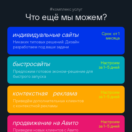
#комплекс услуг
Что ещё мы можем?
индивидуальные сайты
Срок: от 1
месяца
Никаких типовых решений. Дизайн
разработаем под ваши задачи
быстросайты
Настроим
за 1–5 дней
Предложим готовое эконом-решение для
быстрого запуска
контекстная реклама
Настроим
за 1–5 дней
Приведём дополнительных клиентов
с контекстной рекламы
продвижение на Авито
Настроим
за 1–5 дней
Приведем новых клиентов с Авито