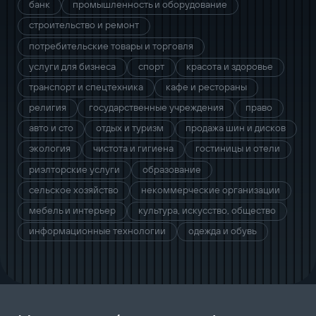
банк
промышленность и оборудование
строительство и ремонт
потребительские товары и торговля
услуги для бизнеса
спорт
красота и здоровье
транспорт и спецтехника
кафе и рестораны
религия
государственные учреждения
право
авто и сто
отдых и туризм
продажа шин и дисков
экология
чистота и гигиена
гостиницы и отели
риэлторские услуги
образование
сельское хозяйство
некоммерческие организации
мебель и интерьер
культура, искусство, общество
информационные технологии
одежда и обувь