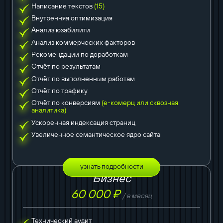
Написание текстов
(15)
Внутренняя оптимизация
Анализ юзабилити
Анализ коммерческих факторов
Рекомендации по доработкам
Отчёт по результатам
Отчёт по выполненным работам
Отчёт по трафику
Отчёт по конверсиям
(е-комерц или сквозная
аналитика)
Ускоренная индексация страниц
Увеличенное семантическое ядро сайта
узнать подробности
Бизнес
60 000 ₽
/ в месяц
Технический аудит