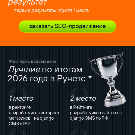
результат
первые результаты спустя 1 месяц
заказать SEO-продвижение
#эксперты в своём деле
Лучшие
по итогам
2026 года в Рунете *
1 место
2 место
в рейтинге
в Рейтинге
разработчиков интернет-
разработчиков сайтов на
магазинов на django
django CMS по РФ
CMS в РФ