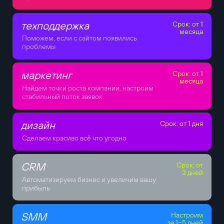
техподдержка
Срок: от 1
месяца
Поможем, если с сайтом появились
проблемы
маркетинг
Срок: от 1
месяца
Найдем точки роста компании, настроим
стабильный поток заявок
дизайн
Срок: от 1 дня
Сделаем красиво всё что угодно
CRM
Срок: от
3 дней
Автоматизируем бизнес и увеличим вашу
прибыль
SMM
Настроим
за 1–5 дней