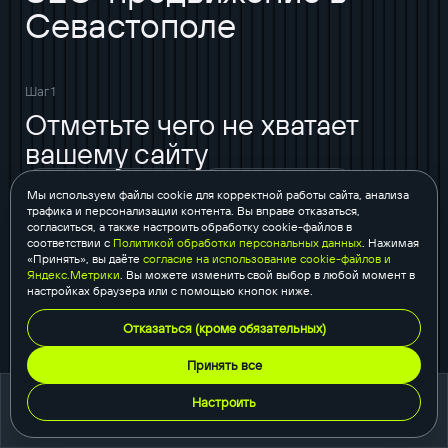
Севастополе
Шаг 1
Отметьте чего не хватает
вашему сайту
позиционирование
поток клиентов
Мы используем файлы cookie для корректной работы сайта, анализа
трафика и персонализации контента. Вы вправе отказаться,
отдел продаж
отдел маркетинга
сайт
согласиться, а также настроить обработку cookie-файлов в
аудит сайта
директ / AdWords
SEO
соответствии с
Политикой обработки персональных данных
. Нажимая
«Принять», вы даёте
согласие на использование cookie-файлов и
SMM
e-mail маркетинг
блог
Яндекс.Метрики
. Вы можете изменить свой выбор в любой момент в
настройках браузера или с помощью кнопок ниже.
CRM система
аналитика
Отказаться (кроме обязательных)
авто- и мультиворонки
фирменный стиль (нейминг, логотип и прочее)
Принять все
маркетинг
видео (вирусное, корпоративное)
Настроить
портфолио
коммерческое предложение