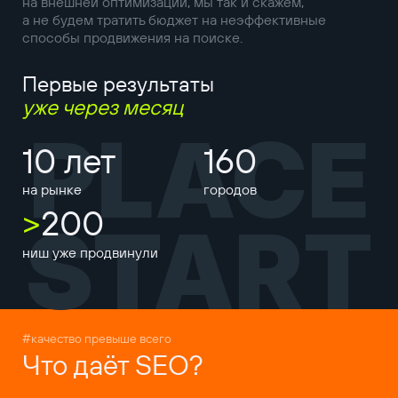
на внешней оптимизации, мы так и скажем,
а не будем тратить бюджет на неэффективные
способы продвижения на поиске.
Первые результаты
уже через месяц
PLACE
10 лет
160
на рынке
городов
>
200
START
ниш уже продвинули
#качество превыше всего
Что даёт SEO?