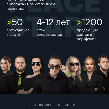
PLACE
выполнения работ по всем
проектам.
START
>
50
4-12 лет
>
1200
сотрудников
стаж
продающих
в штате
специалистов
сайтов в
портфолио
#placestart – это по любви