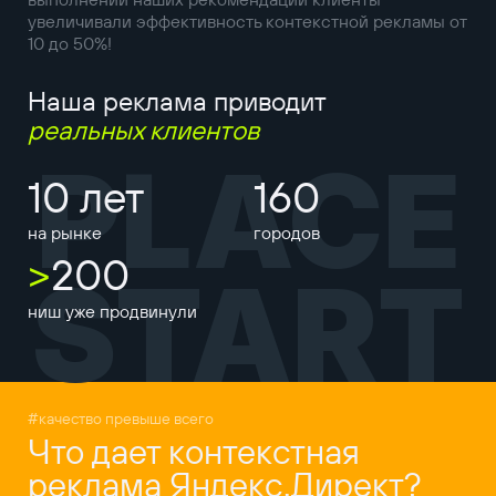
увеличивали эффективность контекстной рекламы от
10 до 50%!
Наша реклама приводит
реальных клиентов
PLACE
10 лет
160
на рынке
городов
>
200
START
ниш уже продвинули
#качество превыше всего
Что дает контекстная
реклама Яндекс.Директ?