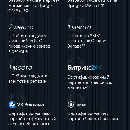
разработчиков интернет-
разработчиков сайтов на
магазинов на django
django CMS по РФ
CMS в РФ
2 место
1 место
в Рейтинге ведущих
в Рейтинге SMM-
компаний по SEO-
агентств на Северо-
продвижению сайтов
Западе**
в регионе
1 место
в Рейтинге диджитал-
Сертифицированный
агентств в регионе
партнёр по внедрению
Битрикс24
Сертифицированный
Сертифицированный
партнёр и официальный
партнер Яндекс.Рекламы
эксперт VK рекламы