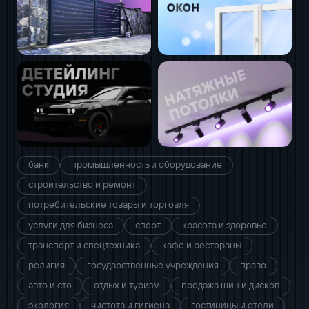
банк
промышленность и оборудование
строительство и ремонт
потребительские товары и торговля
услуги для бизнеса
спорт
красота и здоровье
транспорт и спецтехника
кафе и рестораны
религия
государственные учреждения
право
авто и сто
отдых и туризм
продажа шин и дисков
экология
чистота и гигиена
гостиницы и отели