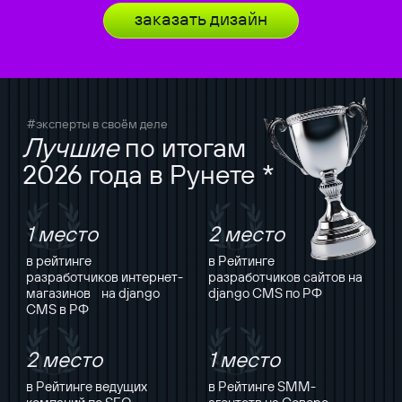
заказать дизайн
#эксперты в своём деле
Лучшие
по итогам
2026 года в Рунете *
1 место
2 место
в рейтинге
в Рейтинге
разработчиков интернет-
разработчиков сайтов на
магазинов на django
django CMS по РФ
CMS в РФ
2 место
1 место
в Рейтинге ведущих
в Рейтинге SMM-