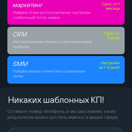
маркетинг
Срок: от 1
месяца
Найдем точки роста компании, настроим
стабильный поток заявок
CRM
Срок: от
3 дней
Автоматизируем бизнес и увеличим вашу
прибыль
SMM
Настроим
за 1–5 дней
Найдём ваших клиентов в социальных
сетях
Никаких шаблонных КП!
Оставьте номер телефона, и мы расскажем, каких
результатов можно достичь именно в вашей сфере