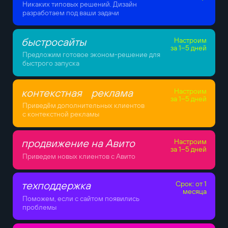
Никаких типовых решений. Дизайн
разработаем под ваши задачи
быстросайты
Настроим
за 1–5 дней
Предложим готовое эконом-решение для
быстрого запуска
контекстная реклама
Настроим
за 1–5 дней
Приведём дополнительных клиентов
с контекстной рекламы
продвижение на Авито
Настроим
за 1–5 дней
Приведем новых клиентов с Авито
техподдержка
Срок: от 1
месяца
Поможем, если с сайтом появились
проблемы