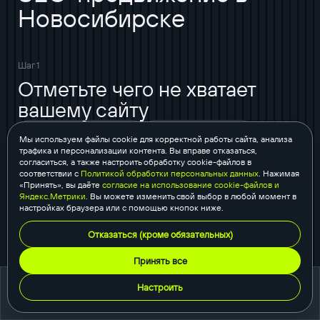
Новосибирске
Шаг 1
Отметьте чего не хватает
вашему сайту
позиционирование
поток клиентов
Мы используем файлы cookie для корректной работы сайта, анализа
трафика и персонализации контента. Вы вправе отказаться,
отдел продаж
отдел маркетинга
сайт
согласиться, а также настроить обработку cookie-файлов в
аудит сайта
директ / AdWords
SEO
соответствии с
Политикой обработки персональных данных
. Нажимая
«Принять», вы даёте
согласие на использование cookie-файлов и
SMM
e-mail маркетинг
блог
Яндекс.Метрики
. Вы можете изменить свой выбор в любой момент в
настройках браузера или с помощью кнопок ниже.
CRM система
аналитика
Отказаться (кроме обязательных)
авто- и мультиворонки
фирменный стиль (нейминг, логотип и прочее)
Принять все
маркетинг
видео (вирусное, корпоративное)
Настроить
портфолио
коммерческое предложение