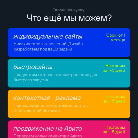
#комплекс услуг
Что ещё мы можем?
индивидуальные сайты
Срок: от 1
месяца
Никаких типовых решений. Дизайн
разработаем под ваши задачи
быстросайты
Настроим
за 1–5 дней
Предложим готовое эконом-решение для
быстрого запуска
контекстная реклама
Настроим
за 1–5 дней
Приведём дополнительных клиентов
с контекстной рекламы
продвижение на Авито
Настроим
за 1–5 дней
Приведем новых клиентов с Авито