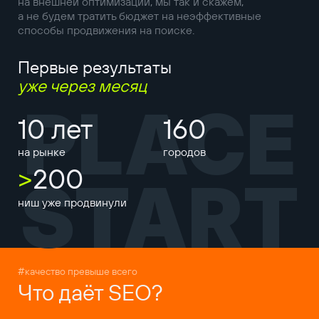
на внешней оптимизации, мы так и скажем,
а не будем тратить бюджет на неэффективные
способы продвижения на поиске.
Первые результаты
уже через месяц
PLACE
10 лет
160
на рынке
городов
>
200
START
ниш уже продвинули
#качество превыше всего
Что даёт SEO?