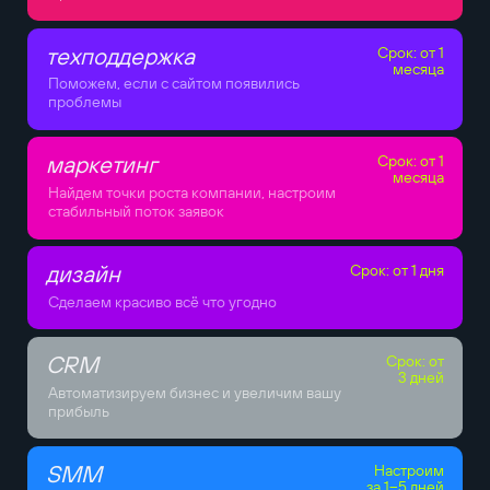
техподдержка
Срок: от 1
месяца
Поможем, если с сайтом появились
проблемы
маркетинг
Срок: от 1
месяца
Найдем точки роста компании, настроим
стабильный поток заявок
дизайн
Срок: от 1 дня
Сделаем красиво всё что угодно
CRM
Срок: от
3 дней
Автоматизируем бизнес и увеличим вашу
прибыль
SMM
Настроим
за 1–5 дней