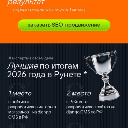
результат
первые результаты спустя 1 месяц
заказать SEO-продвижение
#эксперты в своём деле
Лучшие
по итогам
2026 года в Рунете *
1 место
2 место
в рейтинге
в Рейтинге
разработчиков интернет-
разработчиков сайтов на
магазинов на django
django CMS по РФ
CMS в РФ