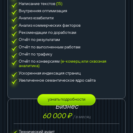
Написание текстов
(15)
Внутренняя оптимизация
Анализ юзабилити
Анализ коммерческих факторов
Рекомендации по доработкам
Отчёт по результатам
Отчёт по выполненным работам
Отчёт по трафику
Отчёт по конверсиям
(е-комерц или сквозная
аналитика)
Ускоренная индексация страниц
Увеличенное семантическое ядро сайта
узнать подробности
Бизнес
60 000 ₽
/ в месяц
Технический аудит