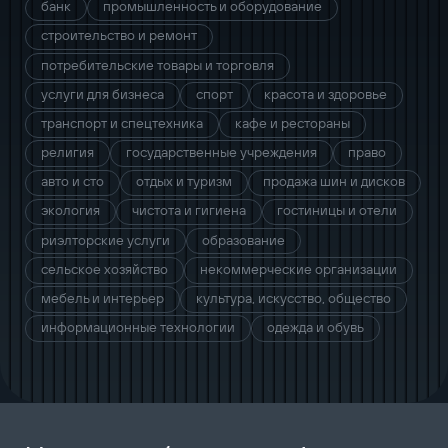
банк
промышленность и оборудование
строительство и ремонт
потребительские товары и торговля
услуги для бизнеса
спорт
красота и здоровье
транспорт и спецтехника
кафе и рестораны
религия
государственные учреждения
право
авто и сто
отдых и туризм
продажа шин и дисков
экология
чистота и гигиена
гостиницы и отели
риэлторские услуги
образование
сельское хозяйство
некоммерческие организации
мебель и интерьер
культура, искусство, общество
информационные технологии
одежда и обувь