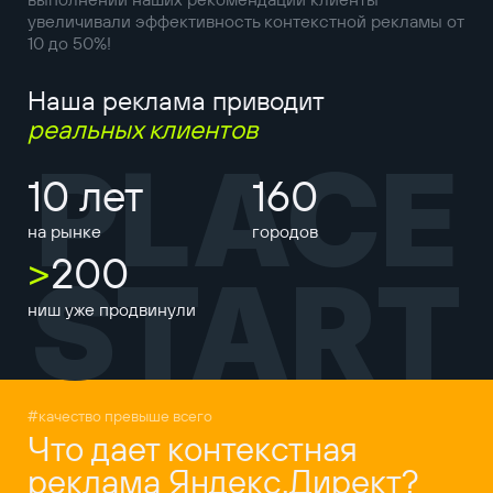
увеличивали эффективность контекстной рекламы от
10 до 50%!
Наша реклама приводит
реальных клиентов
PLACE
10 лет
160
на рынке
городов
>
200
START
ниш уже продвинули
#качество превыше всего
Что дает контекстная
реклама Яндекс.Директ?