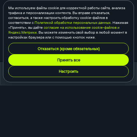
Мы используем файлы cookie для корректной работы сайта, анализа
трафика и персонализации контента. Вы вправе отказаться,
согласиться, а также настроить обработку cookie-файлов в
соответствии с
Политикой обработки персональных данных
. Нажимая
«Принять», вы даёте
согласие на использование cookie-файлов и
Яндекс.Метрики
. Вы можете изменить свой выбор в любой момент в
настройках браузера или с помощью кнопок ниже.
Отказаться (кроме обязательных)
Принять все
Настроить
портфолио
создание сайтов
корпоративный сайт
сайт-каталог
интернет-магазин
одностраничный сайт