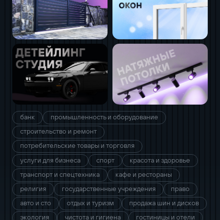
банк
промышленность и оборудование
строительство и ремонт
потребительские товары и торговля
услуги для бизнеса
спорт
красота и здоровье
транспорт и спецтехника
кафе и рестораны
религия
государственные учреждения
право
авто и сто
отдых и туризм
продажа шин и дисков
экология
чистота и гигиена
гостиницы и отели