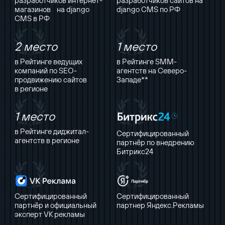
разработчиков интернет-
разработчиков сайтов на
магазинов на django
django CMS по РФ
CMS в РФ
2 место
1 место
в Рейтинге ведущих
в Рейтинге SMM-
компаний по SEO-
агентств на Северо-
продвижению сайтов
Западе**
в регионе
1 место
в Рейтинге диджитал-
Сертифицированный
агентств в регионе
партнёр по внедрению
Битрикс24
Сертифицированный
Сертифицированный
партнёр и официальный
партнер Яндекс.Рекламы
эксперт VK рекламы