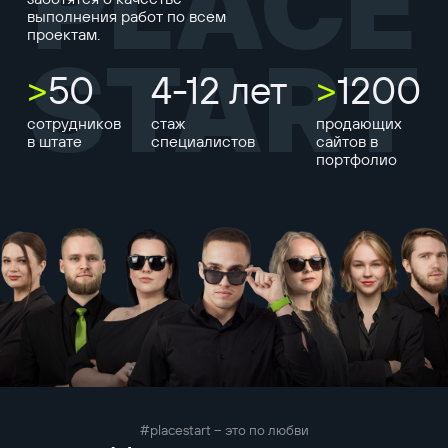
PLACE
выполнения работ по всем
проектам.
START
>
50
4-12 лет
>
1200
сотрудников
стаж
продающих
в штате
специалистов
сайтов в
портфолио
#placestart – это по любви