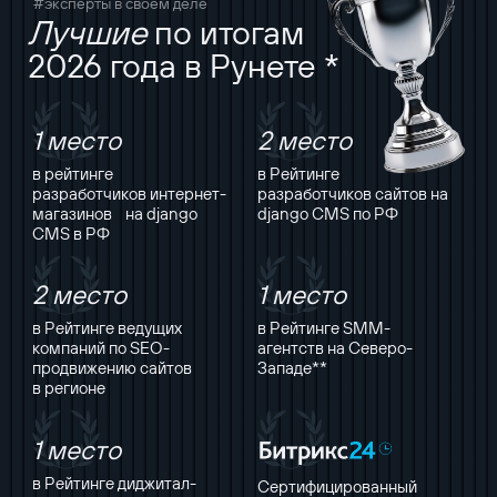
#эксперты в своём деле
Лучшие
по итогам
2026 года в Рунете *
1 место
2 место
в рейтинге
в Рейтинге
разработчиков интернет-
разработчиков сайтов на
магазинов на django
django CMS по РФ
CMS в РФ
2 место
1 место
в Рейтинге ведущих
в Рейтинге SMM-
компаний по SEO-
агентств на Северо-
продвижению сайтов
Западе**
в регионе
1 место
в Рейтинге диджитал-
Сертифицированный