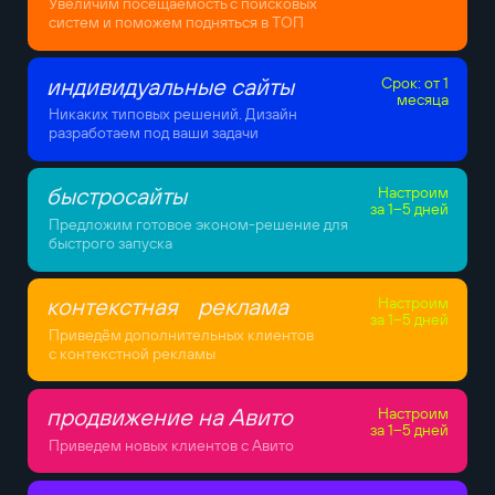
Увеличим посещаемость с поисковых
систем и поможем подняться в ТОП
индивидуальные сайты
Срок: от 1
месяца
Никаких типовых решений. Дизайн
разработаем под ваши задачи
быстросайты
Настроим
за 1–5 дней
Предложим готовое эконом-решение для
быстрого запуска
контекстная реклама
Настроим
за 1–5 дней
Приведём дополнительных клиентов
с контекстной рекламы
продвижение на Авито
Настроим
за 1–5 дней
Приведем новых клиентов с Авито