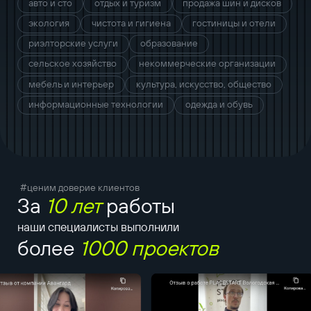
авто и сто
отдых и туризм
продажа шин и дисков
экология
чистота и гигиена
гостиницы и отели
риэлторские услуги
образование
сельское хозяйство
некоммерческие организации
мебель и интерьер
культура, искусство, общество
информационные технологии
одежда и обувь
#ценим доверие клиентов
За
10 лет
работы
наши специалисты выполнили
более
1000 проектов