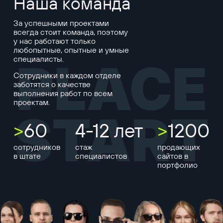
Наша команда
За успешными проектами
всегда стоит команда, поэтому
у нас работают только
любопытные, опытные и умные
специалисты.
PLACE
Сотрудники в каждом отделе
заботятся о качестве
выполнения работ по всем
проектам.
START
>
60
4-12 лет
>
1200
сотрудников
стаж
продающих
в штате
специалистов
сайтов в
портфолио