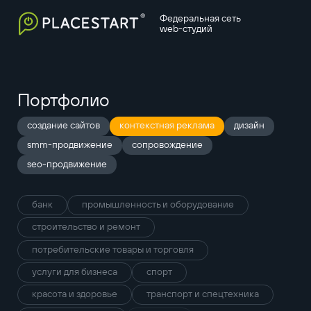
Федеральная сеть
web-студий
Портфолио
создание сайтов
контекстная реклама
дизайн
smm-продвижение
сопровождение
seo-продвижение
банк
промышленность и оборудование
строительство и ремонт
потребительские товары и торговля
услуги для бизнеса
спорт
красота и здоровье
транспорт и спецтехника