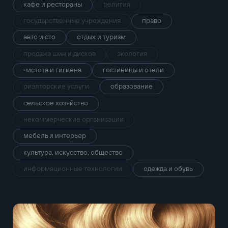
кафе и рестораны
религия
государственные учреждения
право
авто и сто
отдых и туризм
продажа шин и дисков
экология
чистота и гигиена
гостиницы и отели
риэлторские услуги
образование
сельское хозяйство
некоммерческие организации
мебель и интерьер
культура, искусство, общество
информационные технологии
одежда и обувь