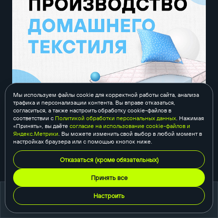
Мы используем файлы cookie для корректной работы сайта, анализа
трафика и персонализации контента. Вы вправе отказаться,
согласиться, а также настроить обработку cookie-файлов в
Реклама в Яндекс Директ для производства
соответствии с
Политикой обработки персональных данных
. Нажимая
домашнего текстиля
«Принять», вы даёте
согласие на использование cookie-файлов и
Яндекс.Метрики
. Вы можете изменить свой выбор в любой момент в
настройках браузера или с помощью кнопок ниже.
Отказаться (кроме обязательных)
Принять все
Настроить
портфолио